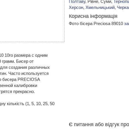
Полтаву
, Рівне, Суми,
Тернопі
Херсон
,
Хмельницький
,
Черка
Корисна інформація
Фото бісера Preciosa 89010
за
 10го размера с одним
0 грамм. Бисер от
для создания различных
тин. Часто используется
го бисера PRECIOSA
венной калибровки
рятся прекрасно.
 кількість (1, 5, 10, 25, 50
Є питання або відгук пр