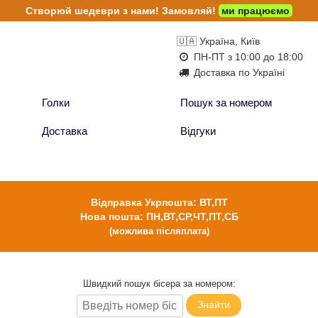
Створюй шедеври з нами!
Замовляй!
ми працюємо
🇺🇦 Україна, Київ
ПН-ПТ з 10:00 до 18:00
Доставка по Україні
Голки
Пошук за номером
Доставка
Відгуки
Відправка Укрпошта: ВТ,ПТ
Нова пошта: ПН,ВТ,СР,ЧТ,ПТ,СБ
(можлива післяплата)
Швидкий пошук бісера за номером:
Знайти