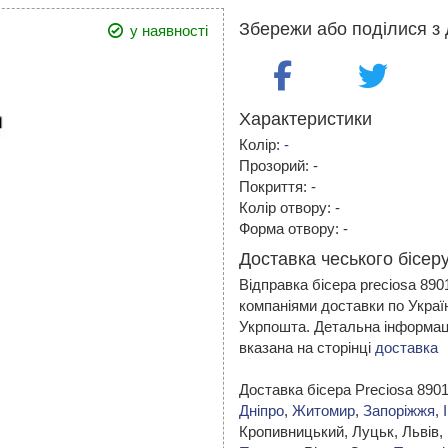
Збережи або поділися з 
у наявності
Характеристики
Колір:
-
Прозорий: -
Покриття: -
Колір отвору: -
Форма отвору: -
Доставка чеського бісеру
Відправка бісера preciosa 89
компаніями доставки по Украї
Укрпошта. Детальна інформаці
вказана на сторінці
доставка
Доставка бісера Preciosa 890
Дніпро
,
Житомир
,
Запоріжжя
,
Кропивницький,
Луцьк, Львів,