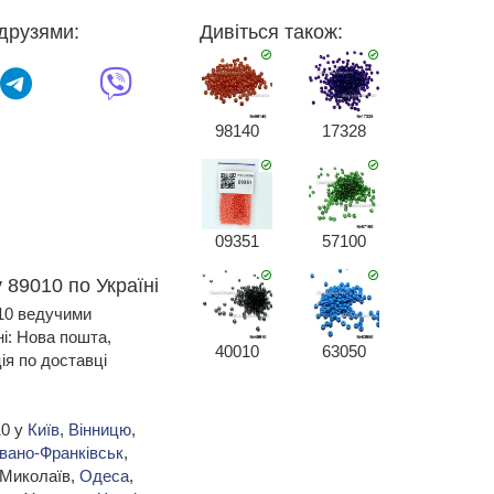
друзями:
Дивіться також:
98140
17328
09351
57100
 89010 по Україні
010 ведучими
ні: Нова пошта,
40010
63050
я по доставці
10 у
Київ
,
Вінницю
,
Івано-Франківськ
,
 Миколаїв,
Одеса
,