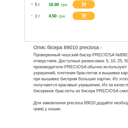
5 г
16.00
1 г
4.50
Опис бісера 89010 preciosa -
Проверенный чешский бисер PRECIOSA №89010
отверстием. Доступные развесовки: 5, 10, 25, 5
производителя PRECIOSA обычно используют 
украшений, плетения браслетов и вышивки кар
при вышивке бисером больших картин. Из это
получаются красивые украшения. Из-за качест
бисеринок браслеты из бисера PRECIOSA смот
Для замовлення preciosa 89010 додайте необхідну
грам) у кошик.