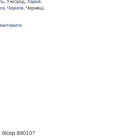
ль
, Ужгород,
Харків
,
си
,
Чернігів
, Чернівці.
вантажити
о бісер 89010?