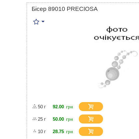
Бісер 89010 PRECIOSA
50 г
92.00
25 г
50.00
10 г
28.75