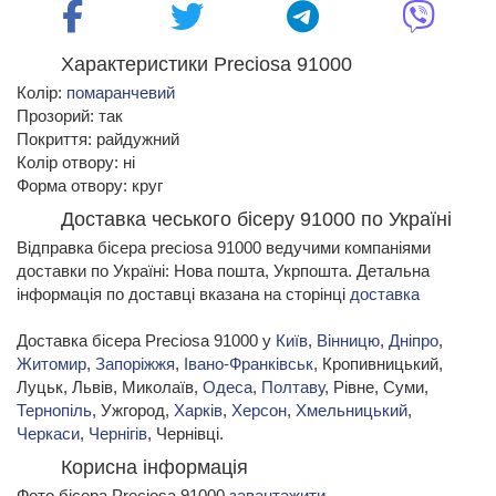
Характеристики Preciosa 91000
Колір:
помаранчевий
Прозорий: так
Покриття: райдужний
Колір отвору: ні
Форма отвору: круг
Доставка чеського бісеру 91000 по Україні
Відправка бісера preciosa 91000 ведучими компаніями
доставки по Україні: Нова пошта, Укрпошта. Детальна
інформація по доставці вказана на сторінці
доставка
Доставка бісера Preciosa 91000 у
Київ
,
Вінницю
,
Дніпро
,
Житомир
,
Запоріжжя
,
Івано-Франківськ
, Кропивницький,
Луцьк, Львів, Миколаїв,
Одеса
,
Полтаву
, Рівне, Суми,
Тернопіль
, Ужгород,
Харків
,
Херсон
,
Хмельницький
,
Черкаси
,
Чернігів
, Чернівці.
Корисна інформація
Фото бісера Preciosa 91000
завантажити