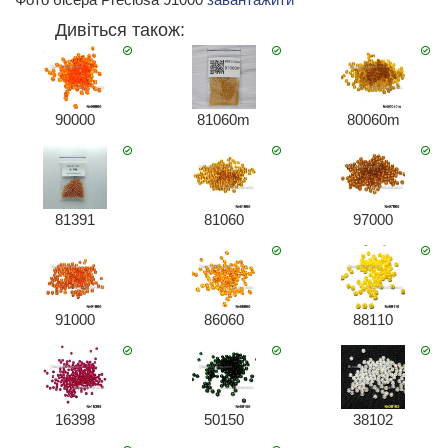
Дивіться також:
90000
81060m
80060m
81391
81060
97000
91000
86060
88110
16398
50150
38102