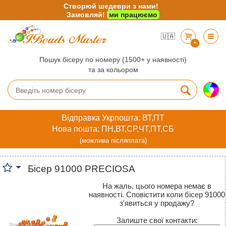
Створюй шедеври з нами!
Замовляй!
ми працюємо
🇺🇦
+
Пошук бісеру по номеру (1500+ у наявності)
та за кольором
Відправка Укрпошта: ВТ,ПТ
Нова пошта: ПН,ВТ,СР,ЧТ,ПТ,СБ
(можлива післяплата)
Бісер 91000 PRECIOSA
На жаль, цього номера немає в
наявності. Сповістити коли бісер 91000
з'явиться у продажу?
Залиште свої контакти: