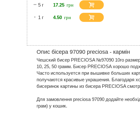
5 г
17.25
1 г
4.50
Опис бісера 97090 preciosa - кармін
Чешский бисер PRECIOSA №97090 10го размера
10, 25, 50 грамм. Бисер PRECIOSA хорошо под
Часто используется при вышивке больших карт
получаются красивые украшения. Благодаря х
бисеринок картины из бисера PRECIOSA смотря
Для замовлення preciosa 97090 додайте необхідну
грам) у кошик.