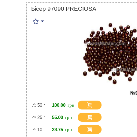
Бісер 97090 PRECIOSA
50 г
100.00
25 г
55.00
10 г
28.75