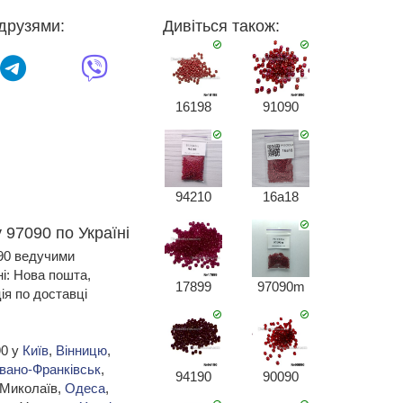
друзями:
Дивіться також:
16198
91090
94210
16a18
 97090 по Україні
090 ведучими
ні: Нова пошта,
17899
97090m
я по доставці
90 у
Київ
,
Вінницю
,
Івано-Франківськ
,
94190
90090
 Миколаїв,
Одеса
,