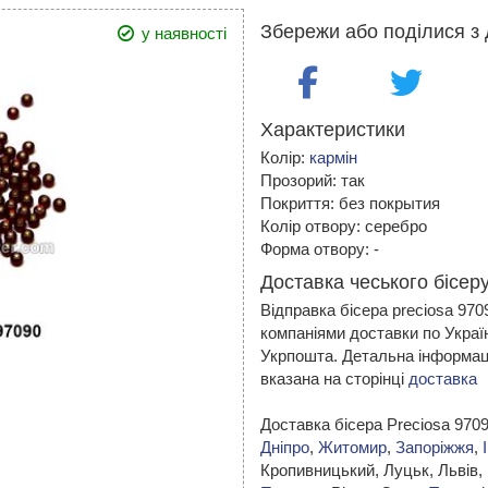
Збережи або поділися з 
у наявності
Характеристики
Колір:
кармін
Прозорий: так
Покриття: без покрытия
Колір отвору: серебро
Форма отвору: -
Доставка чеського бісеру
Відправка бісера preciosa 97
компаніями доставки по Украї
Укрпошта. Детальна інформаці
вказана на сторінці
доставка
Доставка бісера Preciosa 970
Дніпро
,
Житомир
,
Запоріжжя
,
Кропивницький,
Луцьк, Львів,