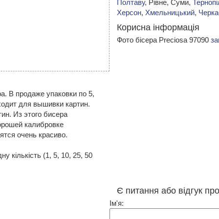
Полтаву
, Рівне, Суми,
Тернопі
Херсон
,
Хмельницький
,
Черка
Корисна інформація
Фото бісера Preciosa 97090
за
. В продаже упаковки по 5,
ходит для вышивки картин.
ин. Из этого бисера
орошей калибровке
тся очень красиво.
 кількість (1, 5, 10, 25, 50
Є питання або відгук пр
Ім'я: