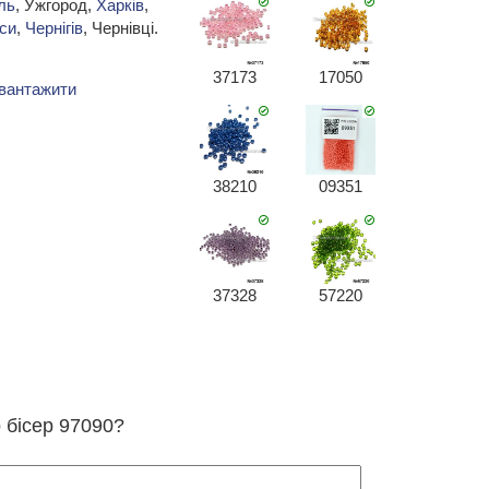
ль
, Ужгород,
Харків
,
си
,
Чернігів
, Чернівці.
37173
17050
вантажити
38210
09351
37328
57220
о бісер 97090?