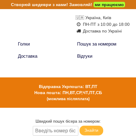
Створюй шедеври з нами!
Замовляй!
ми працюємо
🇺🇦 Україна, Київ
ПН-ПТ з 10:00 до 18:00
Доставка по Україні
Голки
Пошук за номером
Доставка
Відгуки
Відправка Укрпошта: ВТ,ПТ
Нова пошта: ПН,ВТ,СР,ЧТ,ПТ,СБ
(можлива післяплата)
Швидкий пошук бісера за номером:
Знайти