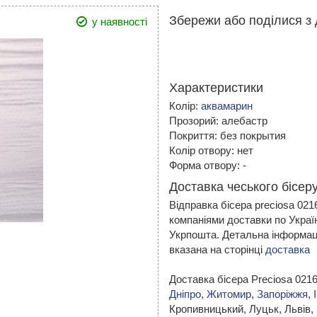
Збережи або поділися з 
у наявності
Характеристики
Колір:
аквамарин
Прозорий: алебастр
Покриття: без покрытия
Колір отвору: нет
Форма отвору: -
Доставка чеського бісеру
Відправка бісера preciosa 02
компаніями доставки по Украї
Укрпошта. Детальна інформаці
вказана на сторінці
доставка
Доставка бісера Preciosa 021
Дніпро
,
Житомир
,
Запоріжжя
,
Кропивницький,
Луцьк, Львів,