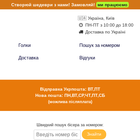
Створюй шедеври з нами!
Замовляй!
ми працюємо
🇺🇦 Україна, Київ
ПН-ПТ з 10:00 до 18:00
Доставка по Україні
Голки
Пошук за номером
Доставка
Відгуки
Відправка Укрпошта: ВТ,ПТ
Нова пошта: ПН,ВТ,СР,ЧТ,ПТ,СБ
(можлива післяплата)
Швидкий пошук бісера за номером:
Знайти