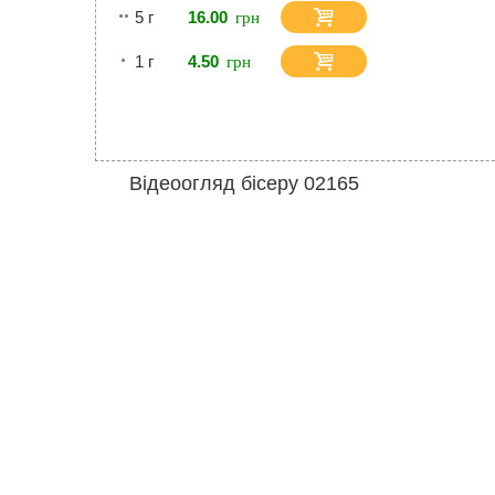
5 г
16.00
1 г
4.50
Відеоогляд бісеру 02165