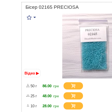
Бісер 02165 PRECIOSA
Відео ▶
50 г
86.00
25 г
48.00
10 г
28.00