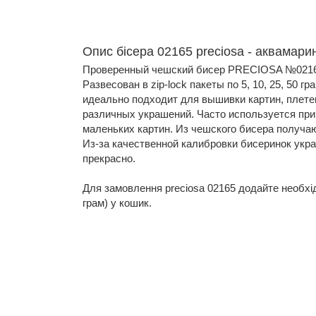
Опис бісера 02165 preciosa - аквамари
Проверенный чешский бисер PRECIOSA №02165
Развесован в zip-lock пакеты по 5, 10, 25, 50 
идеально подходит для вышивки картин, плете
различных украшений. Часто используется пр
маленьких картин. Из чешского бисера получа
Из-за качественной калибровки бисеринок укр
прекрасно.
Для замовлення preciosa 02165 додайте необхідну
грам) у кошик.