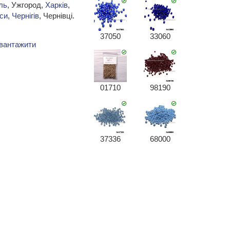
ль
, Ужгород,
Харків
,
си
,
Чернігів
, Чернівці.
37050
33060
вантажити
01710
98190
37336
68000