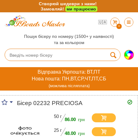
Створюй шедеври з нами!
Замовляй!
ми працюємо
🇺🇦
+
Пошук бісеру по номеру (1500+ у наявності)
та за кольором
Відправка Укрпошта: ВТ,ПТ
Нова пошта: ПН,ВТ,СР,ЧТ,ПТ,СБ
(можлива післяплата)
Бісер 02232 PRECIOSA
50 г
86.00
25 г
48.00