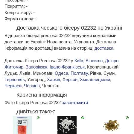
Покриття: -
Колір отвору: -
Форма отвору: -
Доставка чеського бісеру 02232 по Україні
Відправка бісера preciosa 02232 ведучими компаніями
доставки по Україні: Нова пошта, Укрпошта. Детальна
інформація по доставці вказана на сторінці
доставка
Доставка бісера Preciosa 02232 у
Київ
,
Вінницю
,
Дніпро
,
Житомир
,
Запоріжжя
,
Івано-Франківськ
, Кропивницький,
Луцьк, Львів, Миколаїв,
Одеса
,
Полтаву
, Рівне, Суми,
Тернопіль
, Ужгород,
Харків
,
Херсон
,
Хмельницький
,
Черкаси
,
Чернігів
, Чернівці.
Корисна інформація
Фото бісера Preciosa 02232
завантажити
Дивіться також: