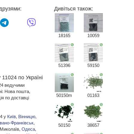
друзями:
Дивіться також:
18165
10059
51396
59150
 11024 по Україні
024 ведучими
ні: Нова пошта,
50150m
01163
я по доставці
24 у
Київ
,
Вінницю
,
Івано-Франківськ
,
50150
38657
 Миколаїв,
Одеса
,