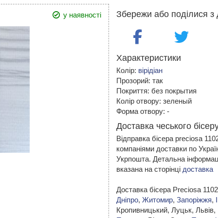
Збережи або поділися з 
у наявності
Характеристики
Колір:
вірідіан
Прозорий: так
Покриття: без покрытия
Колір отвору: зеленый
Форма отвору: -
Доставка чеського бісеру
Відправка бісера preciosa 11
компаніями доставки по Украї
Укрпошта. Детальна інформаці
вказана на сторінці
доставка
Доставка бісера Preciosa 110
Дніпро
,
Житомир
,
Запоріжжя
,
Кропивницький,
Луцьк, Львів,