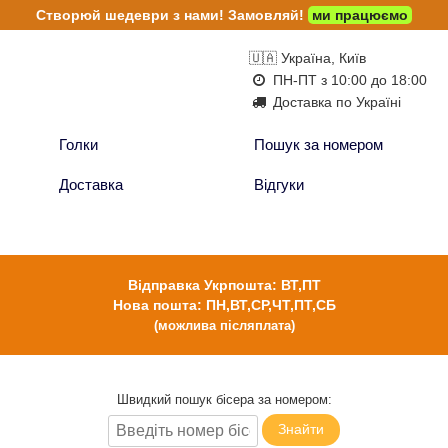
Створюй шедеври з нами!
Замовляй!
ми працюємо
🇺🇦 Україна, Київ
ПН-ПТ з 10:00 до 18:00
Доставка по Україні
Голки
Пошук за номером
Доставка
Відгуки
Відправка Укрпошта: ВТ,ПТ
Нова пошта: ПН,ВТ,СР,ЧТ,ПТ,СБ
(можлива післяплата)
Швидкий пошук бісера за номером:
Знайти