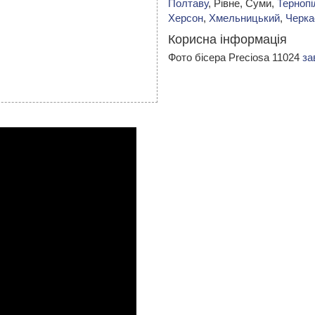
Полтаву
, Рівне, Суми,
Тернопі
Херсон
,
Хмельницький
,
Черка
Корисна інформація
Фото бісера Preciosa 11024
за