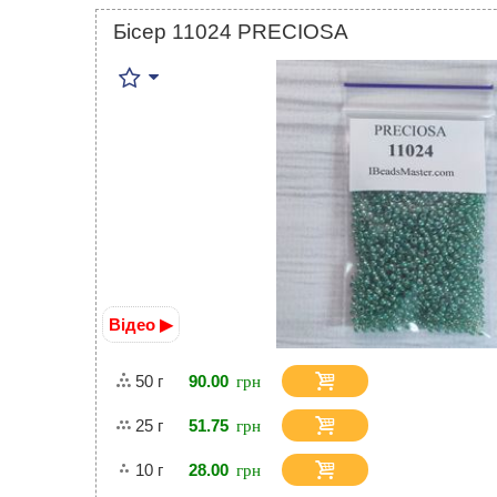
Бісер 11024 PRECIOSA
Відео ▶
50 г
90.00
25 г
51.75
10 г
28.00