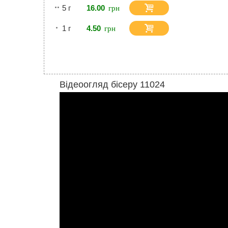
5 г
16.00
1 г
4.50
Відеоогляд бісеру 11024