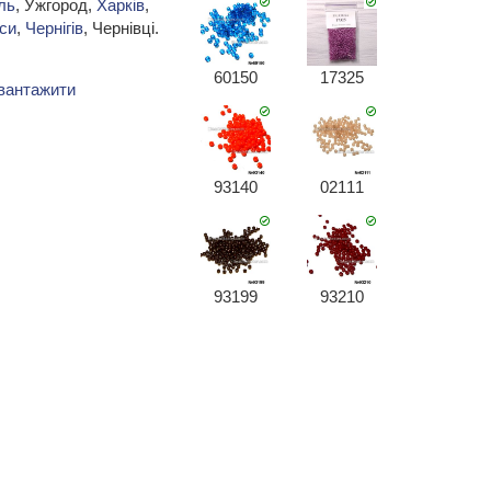
ль
, Ужгород,
Харків
,
си
,
Чернігів
, Чернівці.
60150
17325
вантажити
93140
02111
93199
93210