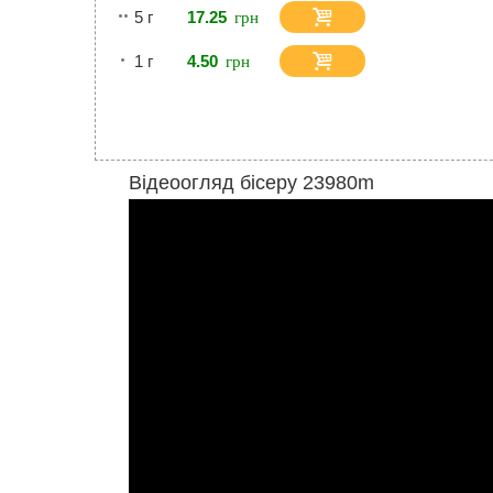
5 г
17.25
1 г
4.50
Відеоогляд бісеру 23980m