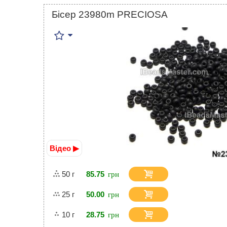
Бісер 23980m PRECIOSA
Відео ▶
50 г
85.75
25 г
50.00
10 г
28.75