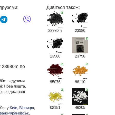
друзями:
Дивіться також:
23980m
23980
23980
23798
у 23980m по
980m ведучими
95076
98110
ні: Нова пошта,
я по доставці
02151
46205
980m у
Київ
,
Вінницю
,
Івано-Франківськ
,