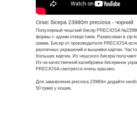
Опис бісера 23980m preciosa - чорний
Популярный чешский бисер PRECIOSA №23980
формы с одним отверстием. Развесован в zip-loc
грамм. Бисер от производителя PRECIOSA исп
различных украшений и вышивки картин. Часто
больших картин. Из чешского бисера получают
Из-за качественной калибровки бисеринок укр
PRECIOSA смотрятся очень красиво.
Для замовлення preciosa 23980m додайте необхідн
50 грам) у кошик.