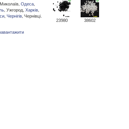
 Миколаїв,
Одеса
,
ль
, Ужгород,
Харків
,
си
,
Чернігів
, Чернівці.
23980
38602
завантажити