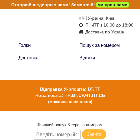
Створюй шедеври з нами!
Замовляй!
ми працюємо
🇺🇦 Україна, Київ
ПН-ПТ з 10:00 до 18:00
Доставка по Україні
Голки
Пошук за номером
Доставка
Відгуки
Відправка Укрпошта: ВТ,ПТ
Нова пошта: ПН,ВТ,СР,ЧТ,ПТ,СБ
(можлива післяплата)
Швидкий пошук бісера за номером:
Знайти