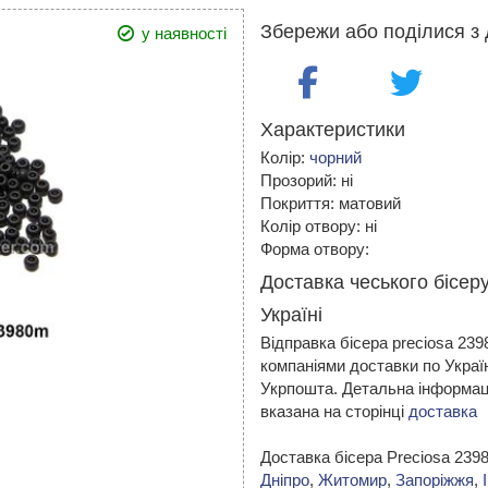
Збережи або поділися з 
у наявності
Характеристики
Колір:
чорний
Прозорий: ні
Покриття: матовий
Колір отвору: ні
Форма отвору:
Доставка чеського бісер
Україні
Відправка бісера preciosa 23
компаніями доставки по Украї
Укрпошта. Детальна інформаці
вказана на сторінці
доставка
Доставка бісера Preciosa 23
Дніпро
,
Житомир
,
Запоріжжя
,