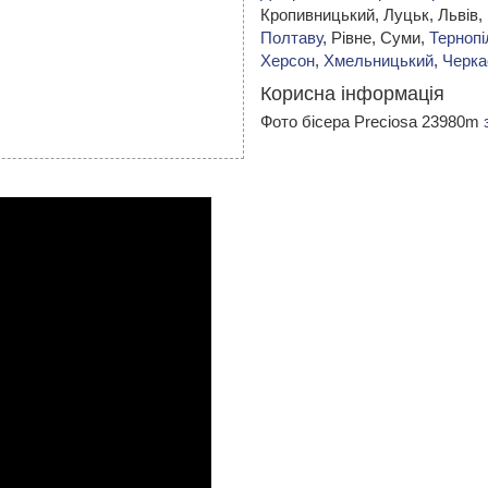
Кропивницький,
Луцьк, Львів,
Полтаву
, Рівне, Суми,
Тернопі
Херсон
,
Хмельницький
,
Черка
Корисна інформація
Фото бісера Preciosa 23980m