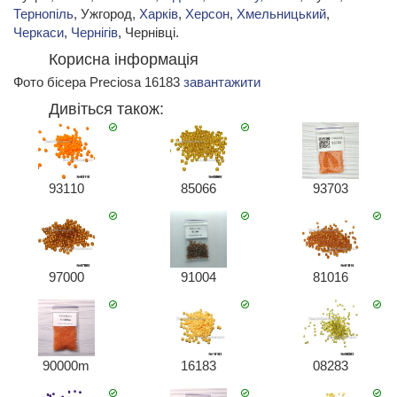
Тернопіль
, Ужгород,
Харків
,
Херсон
,
Хмельницький
,
Черкаси
,
Чернігів
, Чернівці.
Корисна інформація
Фото бісера Preciosa 16183
завантажити
Дивіться також:
93110
85066
93703
97000
91004
81016
90000m
16183
08283