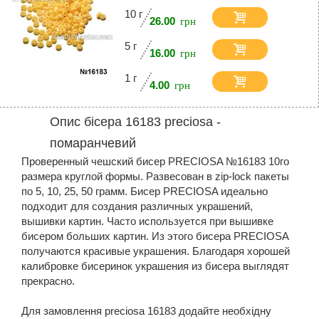
10 г
26.00
5 г
16.00
1 г
4.00
Опис бісера 16183 preciosa -
помаранчевий
Проверенный чешский бисер PRECIOSA №16183 10го
размера круглой формы. Развесован в zip-lock пакеты
по 5, 10, 25, 50 грамм. Бисер PRECIOSA идеально
подходит для создания различных украшений,
вышивки картин. Часто используется при вышивке
бисером больших картин. Из этого бисера PRECIOSA
получаются красивые украшения. Благодаря хорошей
калибровке бисеринок украшения из бисера выглядят
прекрасно.
Для замовлення preciosa 16183 додайте необхідну