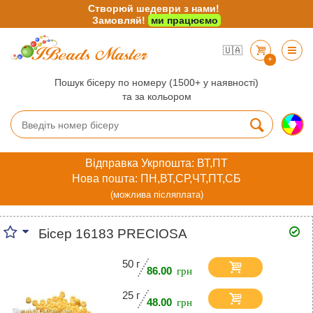
Створюй шедеври з нами!
Замовляй!
ми працюємо
🇺🇦
+
Пошук бісеру по номеру (1500+ у наявності)
та за кольором
Відправка Укрпошта: ВТ,ПТ
Нова пошта: ПН,ВТ,СР,ЧТ,ПТ,СБ
(можлива післяплата)
Бісер 16183 PRECIOSA
50 г
86.00
25 г
48.00