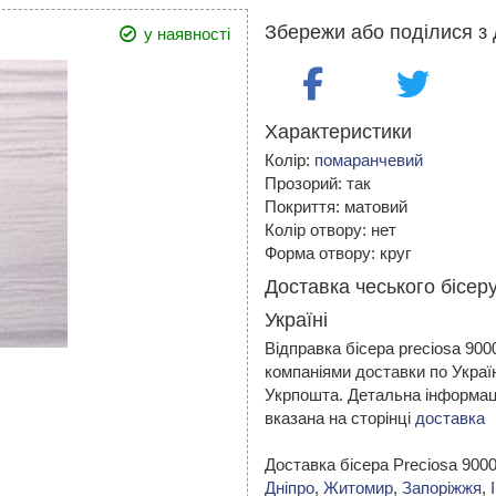
Збережи або поділися з 
у наявності
Характеристики
Колір:
помаранчевий
Прозорий: так
Покриття: матовий
Колір отвору: нет
Форма отвору: круг
Доставка чеського бісер
Україні
Відправка бісера preciosa 90
компаніями доставки по Украї
Укрпошта. Детальна інформаці
вказана на сторінці
доставка
Доставка бісера Preciosa 90
Дніпро
,
Житомир
,
Запоріжжя
,