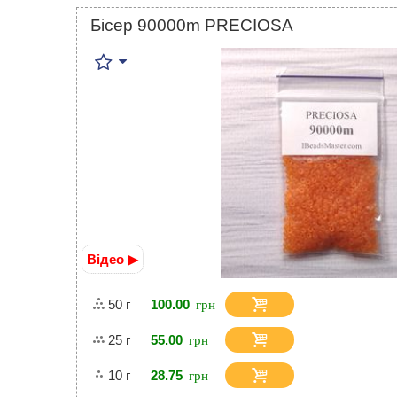
Бісер 90000m PRECIOSA
Відео ▶
50 г
100.00
25 г
55.00
10 г
28.75