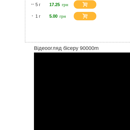
5 г
17.25
1 г
5.00
Відеоогляд бісеру 90000m