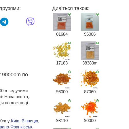
друзями:
Дивіться також:
01684
95006
17183
38383m
у 90000m по
000m ведучими
96000
87060
ні: Нова пошта,
я по доставці
98110
90000
000m у
Київ
,
Вінницю
,
Івано-Франківськ
,