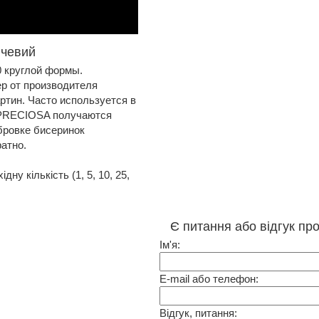
нчевий
 круглой формы.
сер от производителя
тин. Часто используется в
 PRECIOSA получаются
бровке бисеринок
атно.
у кількість (1, 5, 10, 25,
Є питання або відгук пр
Ім'я:
E-mail або телефон:
Відгук, питання: