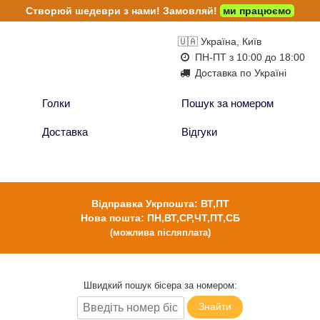
Створюй шедеври з нами!
Замовляй!
ми працюємо
🇺🇦 Україна, Київ
ПН-ПТ з 10:00 до 18:00
Доставка по Україні
Голки
Пошук за номером
Доставка
Відгуки
Відправка Укрпошта: ВТ,ПТ
Нова пошта: ПН,ВТ,СР,ЧТ,ПТ,СБ
(можлива післяплата)
Швидкий пошук бісера за номером:
Знайти