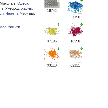
 Миколаїв,
Одеса
,
ль
, Ужгород,
Харків
,
16742
си
,
Чернігів
, Чернівці.
67150
завантажити
37186
16398
93110
02111