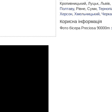
Кропивницький,
Луцьк, Львів,
Полтаву
, Рівне, Суми,
Тернопі
Херсон
,
Хмельницький
,
Черка
Корисна інформація
Фото бісера Preciosa 90000m