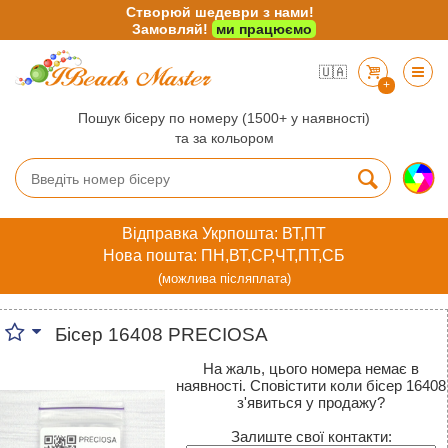
Створюй шедеври з нами!
Замовляй!
ми працюємо
🇺🇦
+
Пошук бісеру по номеру (1500+ у наявності)
та за кольором
Відправка Укрпошта: ВТ,ПТ
Нова пошта: ПН,ВТ,СР,ЧТ,ПТ,СБ
(можлива післяплата)
Бісер 16408 PRECIOSA
На жаль, цього номера немає в
наявності. Сповістити коли бісер 16408
з'явиться у продажу?
Залиште свої контакти: