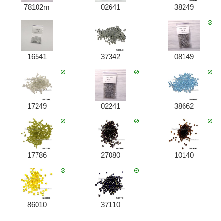
78102m
02641
38249
16541
37342
08149
17249
02241
38662
17786
27080
10140
86010
37110