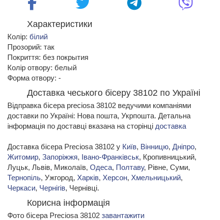
Характеристики
Колір:
білий
Прозорий: так
Покриття: без покрытия
Колір отвору: белый
Форма отвору: -
Доставка чеського бісеру 38102 по Україні
Відправка бісера preciosa 38102 ведучими компаніями
доставки по Україні: Нова пошта, Укрпошта. Детальна
інформація по доставці вказана на сторінці
доставка
Доставка бісера Preciosa 38102 у
Київ
,
Вінницю
,
Дніпро
,
Житомир
,
Запоріжжя
,
Івано-Франківськ
, Кропивницький,
Луцьк, Львів, Миколаїв,
Одеса
,
Полтаву
, Рівне, Суми,
Тернопіль
, Ужгород,
Харків
,
Херсон
,
Хмельницький
,
Черкаси
,
Чернігів
, Чернівці.
Корисна інформація
Фото бісера Preciosa 38102
завантажити