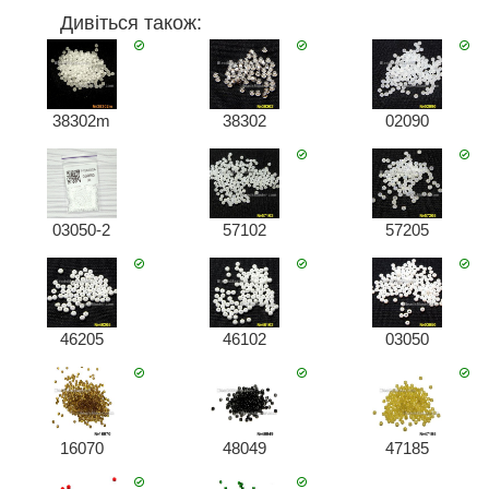
Дивіться також:
38302m
38302
02090
03050-2
57102
57205
46205
46102
03050
16070
48049
47185