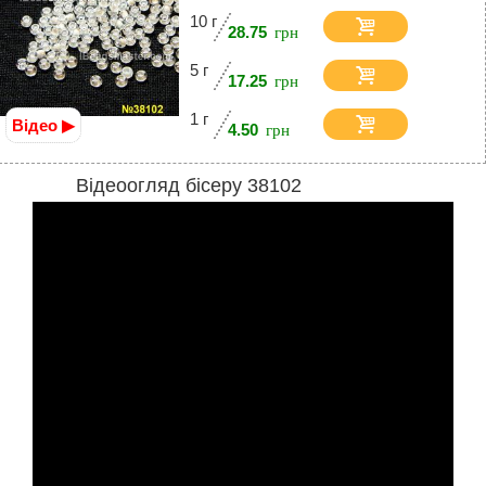
10 г
28.75
5 г
17.25
1 г
Відео ▶
4.50
Відеоогляд бісеру 38102