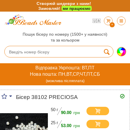
Створюй шедеври з нами!
Замовляй!
ми працюємо
🇺🇦
+
Пошук бісеру по номеру (1500+ у наявності)
та за кольором
Відправка Укрпошта: ВТ,ПТ
Нова пошта: ПН,ВТ,СР,ЧТ,ПТ,СБ
(можлива післяплата)
Бісер 38102 PRECIOSA
50 г
90.00
25 г
53.00