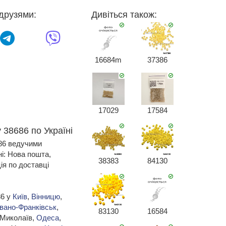
друзями:
Дивіться також:
16684m
37386
17029
17584
 38686 по Україні
686 ведучими
ні: Нова пошта,
38383
84130
я по доставці
86 у
Київ
,
Вінницю
,
Івано-Франківськ
,
83130
16584
 Миколаїв,
Одеса
,