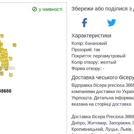
Збережи або поділися з 
у наявності
Характеристики
Колір:
банановий
Прозорий: так
Покриття: перламутровый
Колір отвору: желтый
Форма отвору: -
Доставка чеського бісеру
Відправка бісера preciosa 38
компаніями доставки по Украї
Укрпошта. Детальна інформаці
вказана на сторінці
доставка
Доставка бісера Preciosa 386
Дніпро
,
Житомир
,
Запоріжжя
,
Кропивницький,
Луцьк, Львів,