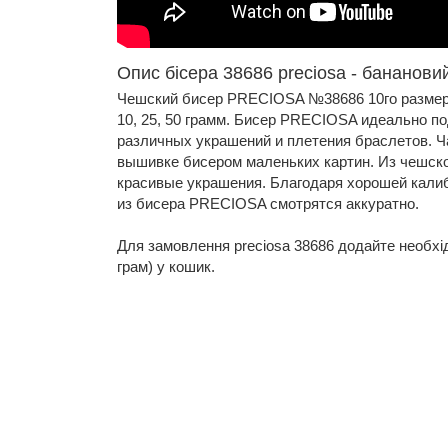
Опис бісера 38686 preciosa - бананови
Чешский бисер PRECIOSA №38686 10го размера
10, 25, 50 грамм. Бисер PRECIOSA идеально п
различных украшений и плетения браслетов. Ч
вышивке бисером маленьких картин. Из чешск
красивые украшения. Благодаря хорошей кали
из бисера PRECIOSA смотрятся аккуратно.
Для замовлення preciosa 38686 додайте необхідну
грам) у кошик.