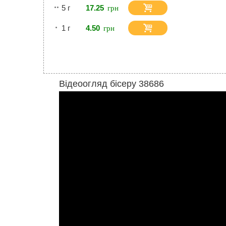
5 г
17.25
1 г
4.50
Відеоогляд бісеру 38686