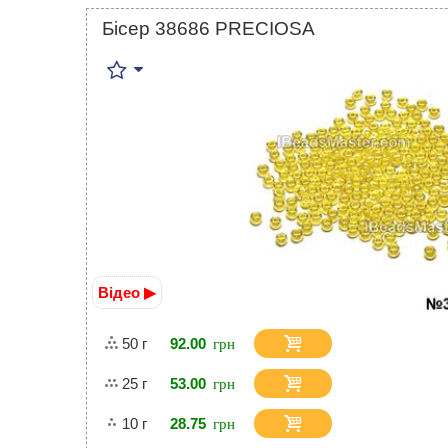
Бісер 38686 PRECIOSA
Відео ▶
50 г
92.00
25 г
53.00
10 г
28.75