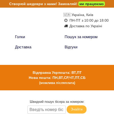
Створюй шедеври з нами!
Замовляй!
ми працюємо
🇺🇦 Україна, Київ
ПН-ПТ з 10:00 до 18:00
Доставка по Україні
Голки
Пошук за номером
Доставка
Відгуки
Відправка Укрпошта: ВТ,ПТ
Нова пошта: ПН,ВТ,СР,ЧТ,ПТ,СБ
(можлива післяплата)
Швидкий пошук бісера за номером:
Знайти