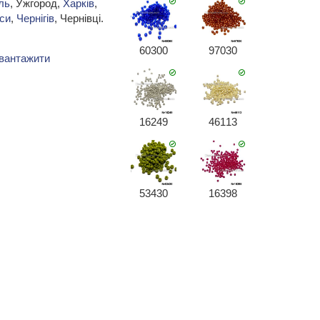
ль
, Ужгород,
Харків
,
си
,
Чернігів
, Чернівці.
60300
97030
вантажити
16249
46113
53430
16398