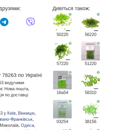
друзями:
Дивіться також:
50220
56220
57220
51220
 78263 по Україні
263 ведучими
ні: Нова пошта,
16a54
58310
я по доставці
63 у
Київ
,
Вінницю
,
Івано-Франківськ
,
03254
38156
 Миколаїв,
Одеса
,