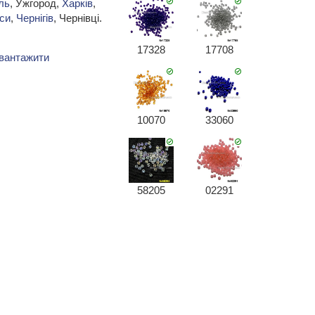
ль
, Ужгород,
Харків
,
си
,
Чернігів
, Чернівці.
17328
17708
вантажити
10070
33060
58205
02291