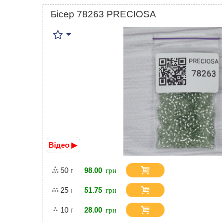
Бісер 78263 PRECIOSA
Відео ▶
50 г
98.00
25 г
51.75
10 г
28.00