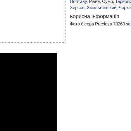
Полтаву
, Рівне, Суми,
Тернопі
Херсон
,
Хмельницький
,
Черка
Корисна інформація
Фото бісера Preciosa 78263
за