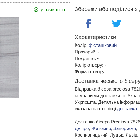
Збережи або поділися з 
у наявності
Характеристики
Колір:
фісташковий
Прозорий: -
Покриття: -
Колір отвору: -
Форма отвору: -
Доставка чеського бісеру
Відправка бісера preciosa 78
компаніями доставки по Украї
Укрпошта. Детальна інформаці
вказана на сторінці
доставка
Доставка бісера Preciosa 782
Дніпро
,
Житомир
,
Запоріжжя
,
Кропивницький,
Луцьк, Львів,