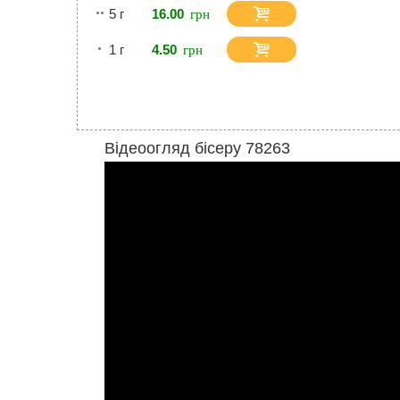
5 г
16.00
1 г
4.50
Відеоогляд бісеру 78263