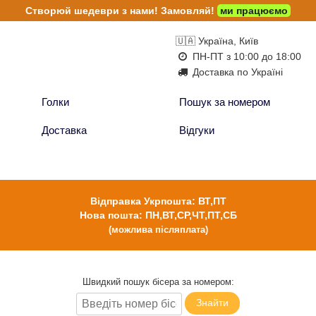
Створюй шедеври з нами!
Замовляй!
ми працюємо
🇺🇦 Україна, Київ
ПН-ПТ з 10:00 до 18:00
Доставка по Україні
Голки
Пошук за номером
Доставка
Відгуки
Відправка Укрпошта: ВТ,ПТ
Нова пошта: ПН,ВТ,СР,ЧТ,ПТ,СБ
(можлива післяплата)
Швидкий пошук бісера за номером:
Знайти