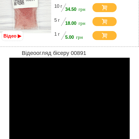
10 г
34.50
5 г
18.00
1 г
Відео ▶
5.00
Відеоогляд бісеру 00891