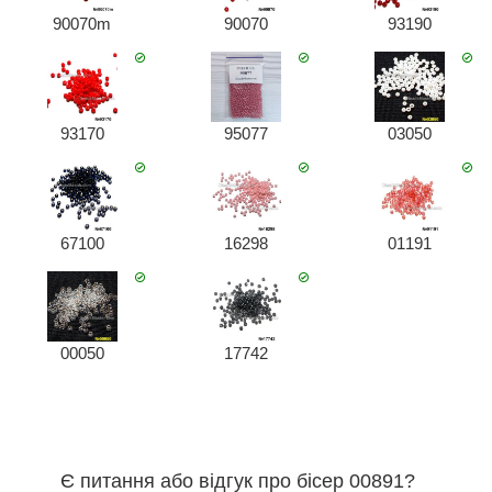
90070m
90070
93190
93170
95077
03050
67100
16298
01191
00050
17742
Є питання або відгук про бісер 00891?