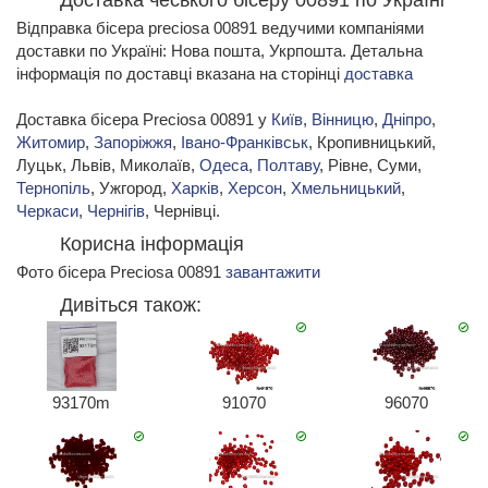
Доставка чеського бісеру 00891 по Україні
Відправка бісера preciosa 00891 ведучими компаніями
доставки по Україні: Нова пошта, Укрпошта. Детальна
інформація по доставці вказана на сторінці
доставка
Доставка бісера Preciosa 00891 у
Київ
,
Вінницю
,
Дніпро
,
Житомир
,
Запоріжжя
,
Івано-Франківськ
, Кропивницький,
Луцьк, Львів, Миколаїв,
Одеса
,
Полтаву
, Рівне, Суми,
Тернопіль
, Ужгород,
Харків
,
Херсон
,
Хмельницький
,
Черкаси
,
Чернігів
, Чернівці.
Корисна інформація
Фото бісера Preciosa 00891
завантажити
Дивіться також:
93170m
91070
96070