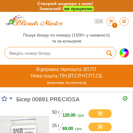
Створюй шедеври з нами!
Замовляй!
ми працюємо
🇺🇦
+
Пошук бісеру по номеру (1500+ у наявності)
та за кольором
Відправка Укрпошта: ВТ,ПТ
Нова пошта: ПН,ВТ,СР,ЧТ,ПТ,СБ
(можлива післяплата)
Бісер 00891 PRECIOSA
50 г
120.00
25 г
69.00