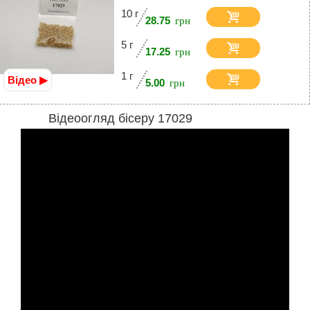
10 г
28.75
5 г
17.25
1 г
Відео ▶
5.00
Відеоогляд бісеру 17029