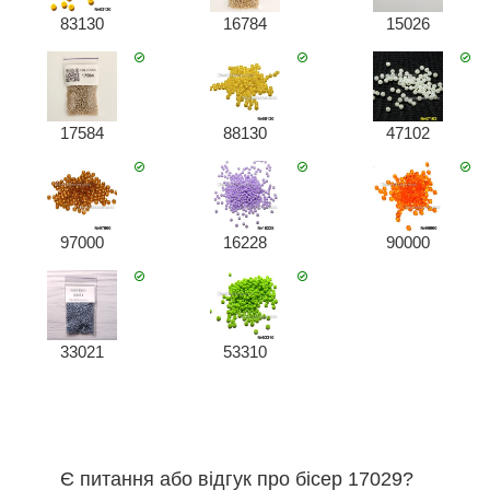
83130
16784
15026
17584
88130
47102
97000
16228
90000
33021
53310
Є питання або відгук про бісер 17029?