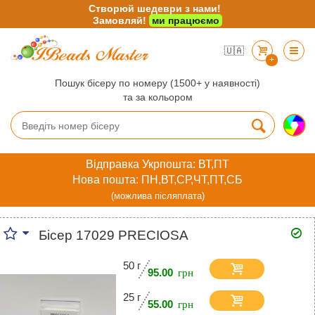
Створюй шедеври з нами!
Замовляй!
ми працюємо
🇺🇦
+
Пошук бісеру по номеру (1500+ у наявності)
та за кольором
Відправка Укрпошта: ВТ,ПТ
Нова пошта: ПН,ВТ,СР,ЧТ,ПТ,СБ
(можлива післяплата)
Бісер 17029 PRECIOSA
50 г
95.00
25 г
55.00