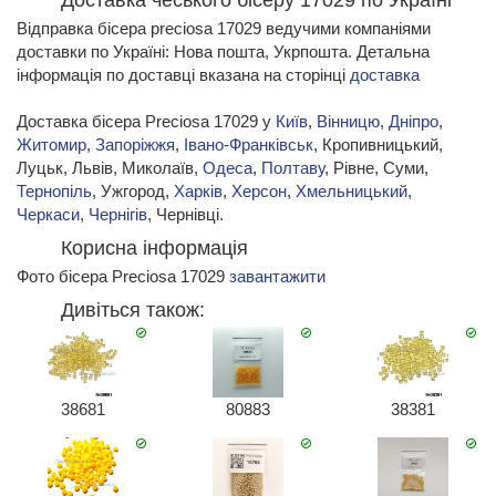
Доставка чеського бісеру 17029 по Україні
Відправка бісера preciosa 17029 ведучими компаніями
доставки по Україні: Нова пошта, Укрпошта. Детальна
інформація по доставці вказана на сторінці
доставка
Доставка бісера Preciosa 17029 у
Київ
,
Вінницю
,
Дніпро
,
Житомир
,
Запоріжжя
,
Івано-Франківськ
, Кропивницький,
Луцьк, Львів, Миколаїв,
Одеса
,
Полтаву
, Рівне, Суми,
Тернопіль
, Ужгород,
Харків
,
Херсон
,
Хмельницький
,
Черкаси
,
Чернігів
, Чернівці.
Корисна інформація
Фото бісера Preciosa 17029
завантажити
Дивіться також:
38681
80883
38381