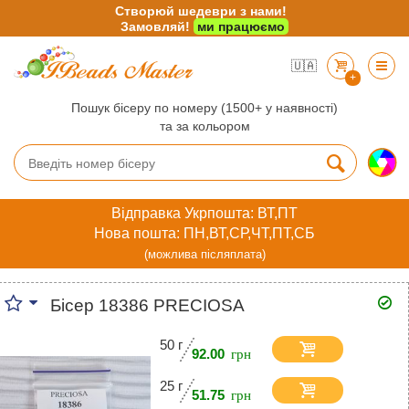
Створюй шедеври з нами!
Замовляй!
ми працюємо
🇺🇦
+
Пошук бісеру по номеру (1500+ у наявності)
та за кольором
Відправка Укрпошта: ВТ,ПТ
Нова пошта: ПН,ВТ,СР,ЧТ,ПТ,СБ
(можлива післяплата)
Бісер 18386 PRECIOSA
50 г
92.00
25 г
51.75