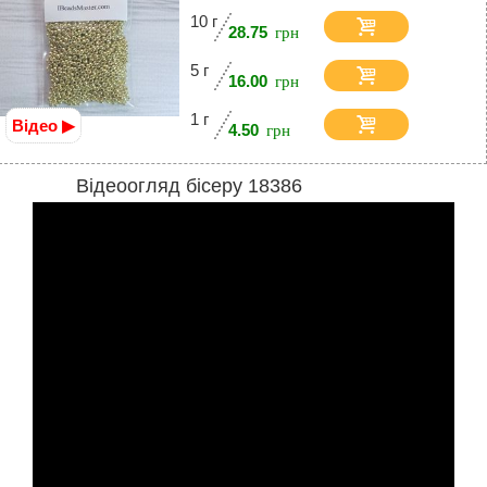
10 г
28.75
5 г
16.00
1 г
Відео ▶
4.50
Відеоогляд бісеру 18386