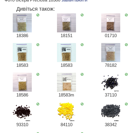
Дивіться також:
18386
18151
01710
18583
18583
78182
18586
18583m
37110
93310
84110
38342