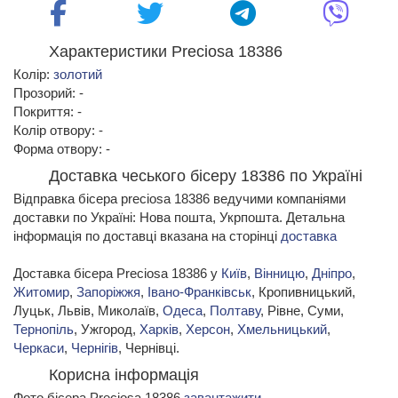
Характеристики Preciosa 18386
Колір:
золотий
Прозорий: -
Покриття: -
Колір отвору: -
Форма отвору: -
Доставка чеського бісеру 18386 по Україні
Відправка бісера preciosa 18386 ведучими компаніями
доставки по Україні: Нова пошта, Укрпошта. Детальна
інформація по доставці вказана на сторінці
доставка
Доставка бісера Preciosa 18386 у
Київ
,
Вінницю
,
Дніпро
,
Житомир
,
Запоріжжя
,
Івано-Франківськ
, Кропивницький,
Луцьк, Львів, Миколаїв,
Одеса
,
Полтаву
, Рівне, Суми,
Тернопіль
, Ужгород,
Харків
,
Херсон
,
Хмельницький
,
Черкаси
,
Чернігів
, Чернівці.
Корисна інформація
Фото бісера Preciosa 18386
завантажити