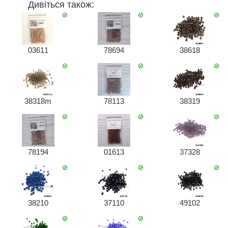
Дивіться також:
03611
78694
38618
38318m
78113
38319
78194
01613
37328
38210
37110
49102