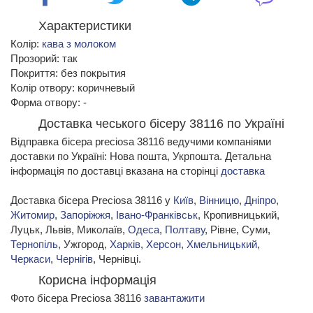
Характеристики
Колір:
кава з молоком
Прозорий: так
Покриття: без покрытия
Колір отвору: коричневый
Форма отвору: -
Доставка чеського бісеру 38116 по Україні
Відправка бісера preciosa 38116 ведучими компаніями
доставки по Україні: Нова пошта, Укрпошта. Детальна
інформація по доставці вказана на сторінці
доставка
Доставка бісера Preciosa 38116 у
Київ
,
Вінницю
,
Дніпро
,
Житомир
,
Запоріжжя
,
Івано-Франківськ
, Кропивницький,
Луцьк, Львів, Миколаїв,
Одеса
,
Полтаву
, Рівне, Суми,
Тернопіль
, Ужгород,
Харків
,
Херсон
,
Хмельницький
,
Черкаси
,
Чернігів
, Чернівці.
Корисна інформація
Фото бісера Preciosa 38116
завантажити