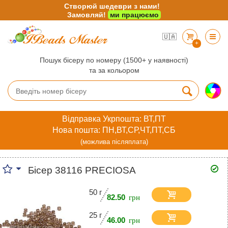
Створюй шедеври з нами!
Замовляй!
ми працюємо
🇺🇦
+
Пошук бісеру по номеру (1500+ у наявності)
та за кольором
Відправка Укрпошта: ВТ,ПТ
Нова пошта: ПН,ВТ,СР,ЧТ,ПТ,СБ
(можлива післяплата)
Бісер 38116 PRECIOSA
50 г
82.50
25 г
46.00