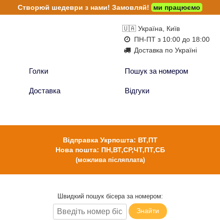
Створюй шедеври з нами!
Замовляй!
ми працюємо
🇺🇦 Україна, Київ
ПН-ПТ з 10:00 до 18:00
Доставка по Україні
Голки
Пошук за номером
Доставка
Відгуки
Відправка Укрпошта: ВТ,ПТ
Нова пошта: ПН,ВТ,СР,ЧТ,ПТ,СБ
(можлива післяплата)
Швидкий пошук бісера за номером:
Знайти