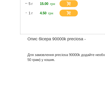
5 г
15.00
1 г
4.50
Опис бісера 90000k preciosa -
Для замовлення preciosa 90000k додайте необхідн
50 грам) у кошик.