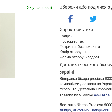
Збережи або поділися з 
у наявності
Характеристики
Колір:
-
Прозорий: так
Покриття: без покриття
Колір отвору: ні
Форма отвору: квадрат
Доставка чеського бісер
Україні
Відправка бісера preciosa 90
компаніями доставки по Украї
Укрпошта. Детальна інформаці
вказана на сторінці
доставка
Доставка бісера Preciosa 900
Дніпро
,
Житомир
,
Запоріжжя
,