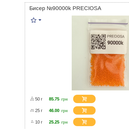
Бисер №90000k PRECIOSA
50 г
85.75
25 г
46.00
10 г
25.25