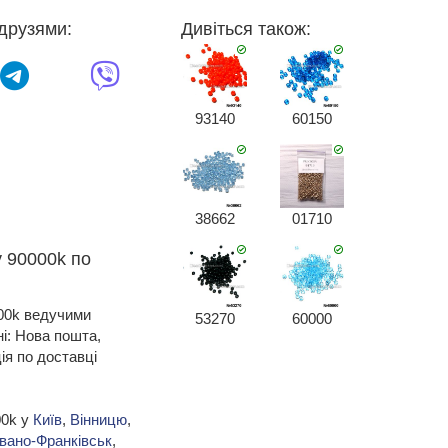
друзями:
Дивіться також:
93140
60150
38662
01710
у 90000k по
000k ведучими
53270
60000
ні: Нова пошта,
я по доставці
00k у
Київ
,
Вінницю
,
Івано-Франківськ
,