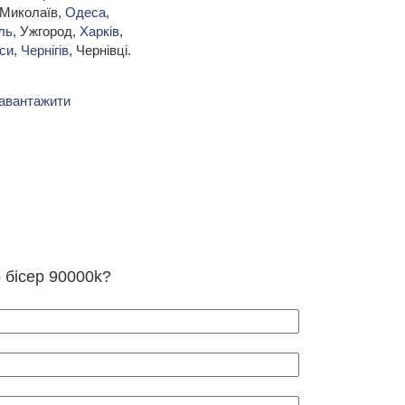
 Миколаїв,
Одеса
,
ль
, Ужгород,
Харків
,
си
,
Чернігів
, Чернівці.
авантажити
о бісер 90000k?