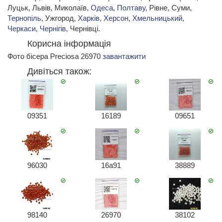
Луцьк, Львів, Миколаїв,
Одеса
,
Полтаву
, Рівне, Суми,
Тернопіль
, Ужгород,
Харків
,
Херсон
,
Хмельницький
,
Черкаси
,
Чернігів
, Чернівці.
Корисна інформація
Фото бісера Preciosa 26970
завантажити
Дивіться також:
09351
16189
09651
96030
16a91
38889
98140
26970
38102