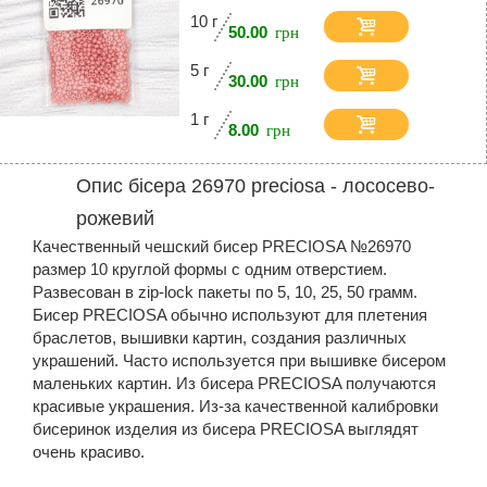
10 г
50.00
5 г
30.00
1 г
8.00
Опис бісера 26970 preciosa - лососево-
рожевий
Качественный чешский бисер PRECIOSA №26970
размер 10 круглой формы с одним отверстием.
Развесован в zip-lock пакеты по 5, 10, 25, 50 грамм.
Бисер PRECIOSA обычно используют для плетения
браслетов, вышивки картин, создания различных
украшений. Часто используется при вышивке бисером
маленьких картин. Из бисера PRECIOSA получаются
красивые украшения. Из-за качественной калибровки
бисеринок изделия из бисера PRECIOSA выглядят
очень красиво.