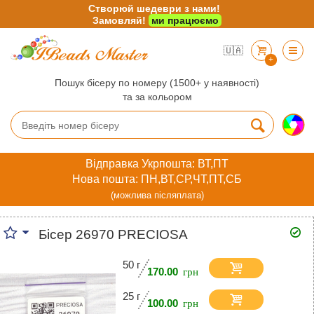
Створюй шедеври з нами!
Замовляй!
ми працюємо
🇺🇦
+
Пошук бісеру по номеру (1500+ у наявності)
та за кольором
Відправка Укрпошта: ВТ,ПТ
Нова пошта: ПН,ВТ,СР,ЧТ,ПТ,СБ
(можлива післяплата)
Бісер 26970 PRECIOSA
50 г
170.00
25 г
100.00