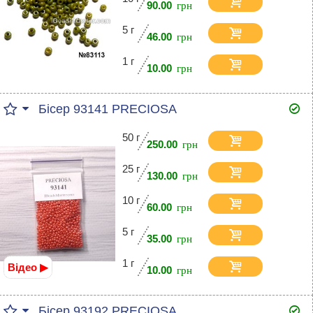
90.00
5 г
46.00
1 г
10.00
Бісер 93141 PRECIOSA
50 г
250.00
25 г
130.00
10 г
60.00
5 г
35.00
1 г
Відео ▶
10.00
Бісер 93192 PRECIOSA