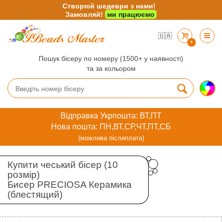
Створюй шедеври з нами!
Замовляй!
ми працюємо
🇺🇦
+
Пошук бісеру по номеру (1500+ у наявності)
та за кольором
Відправка Укрпошта: ВТ,ПТ
Нова пошта: ПН,ВТ,СР,ЧТ,ПТ,СБ
(можлива післяплата)
Купити чеський бісер (10
розмір)
Бисер PRECIOSA Керамика
(блестящий)