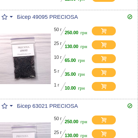
Бісер 49095 PRECIOSA
50 г
250.00
25 г
130.00
10 г
65.00
5 г
35.00
1 г
10.00
Бісер 63021 PRECIOSA
50 г
250.00
25 г
130.00