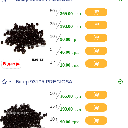
50 г
365.00
25 г
190.00
10 г
90.00
5 г
46.00
1 г
Відео ▶
10.00
Бісер 93195 PRECIOSA
50 г
365.00
25 г
190.00
10 г
90.00