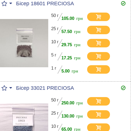
Бісер 18601 PRECIOSA
50 г
105.00
25 г
57.50
10 г
29.75
5 г
17.25
1 г
5.00
Бісер 33021 PRECIOSA
50 г
250.00
25 г
130.00
10 г
65.00