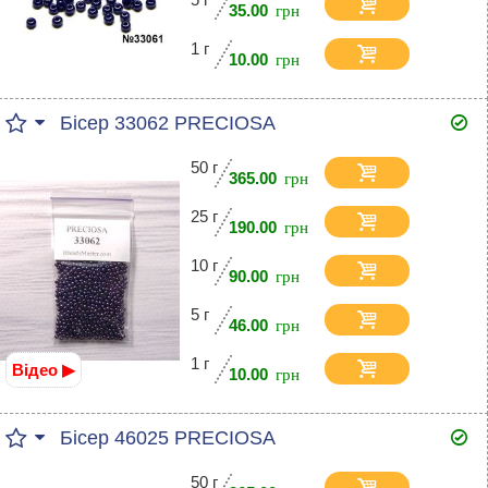
35.00
1 г
10.00
Бісер 33062 PRECIOSA
50 г
365.00
25 г
190.00
10 г
90.00
5 г
46.00
1 г
Відео ▶
10.00
Бісер 46025 PRECIOSA
50 г