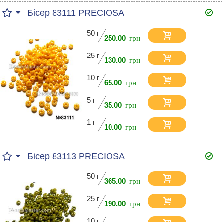
Бісер 83111 PRECIOSA
50 г
250.00
25 г
130.00
10 г
65.00
5 г
35.00
1 г
10.00
Бісер 83113 PRECIOSA
50 г
365.00
25 г
190.00
10 г