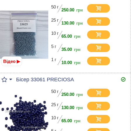
50 г
250.00
25 г
130.00
10 г
65.00
5 г
35.00
1 г
Відео ▶
10.00
Бісер 33061 PRECIOSA
50 г
250.00
25 г
130.00
10 г
65.00
5 г