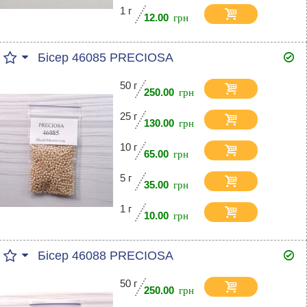
1 г
12.00
Бісер 46085 PRECIOSA
50 г
250.00
25 г
130.00
10 г
65.00
5 г
35.00
1 г
10.00
Бісер 46088 PRECIOSA
50 г
250.00