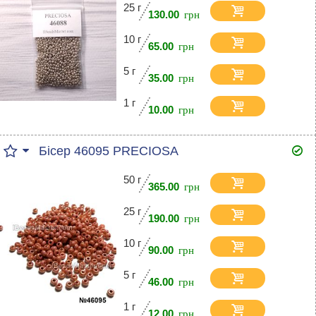
25 г
130.00
10 г
65.00
5 г
35.00
1 г
10.00
Бісер 46095 PRECIOSA
50 г
365.00
25 г
190.00
10 г
90.00
5 г
46.00
1 г
12.00