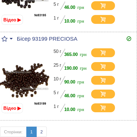
5 г
46.00
1 г
Відео ▶
10.00
Бісер 93199 PRECIOSA
50 г
365.00
25 г
190.00
10 г
90.00
5 г
46.00
1 г
Відео ▶
10.00
Сторінки:
1
2