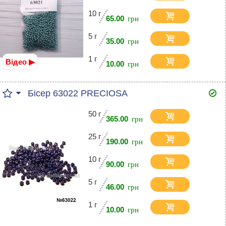
10 г
65.00
5 г
35.00
1 г
Відео ▶
10.00
Бісер 63022 PRECIOSA
50 г
365.00
25 г
190.00
10 г
90.00
5 г
46.00
1 г
10.00