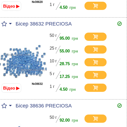
1 г
Відео ▶
4.50
Бісер 38632 PRECIOSA
50 г
95.00
25 г
55.00
10 г
28.75
5 г
17.25
1 г
Відео ▶
4.50
Бісер 38636 PRECIOSA
50 г
92.00