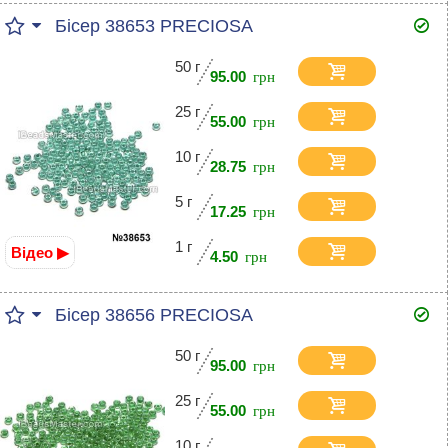
Бісер 38653 PRECIOSA
50 г
95.00
25 г
55.00
10 г
28.75
5 г
17.25
1 г
Відео ▶
4.50
Бісер 38656 PRECIOSA
50 г
95.00
25 г
55.00
10 г