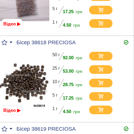
5 г
17.25
1 г
Відео ▶
4.50
Бісер 38618 PRECIOSA
50 г
92.00
25 г
53.00
10 г
28.75
5 г
17.25
1 г
Відео ▶
4.50
Бісер 38619 PRECIOSA