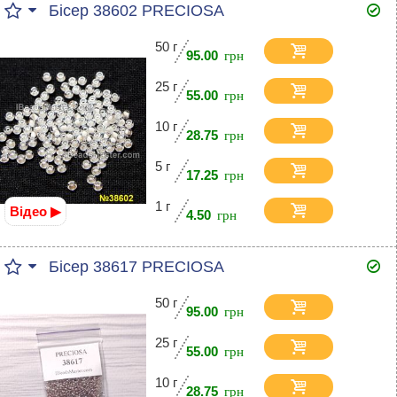
Бісер 38602 PRECIOSA
50 г
95.00
25 г
55.00
10 г
28.75
5 г
17.25
1 г
Відео ▶
4.50
Бісер 38617 PRECIOSA
50 г
95.00
25 г
55.00
10 г
28.75