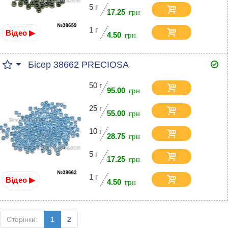
5 г
17.25
1 г
Відео ▶
4.50
Бісер 38662 PRECIOSA
50 г
95.00
25 г
55.00
10 г
28.75
5 г
17.25
1 г
Відео ▶
4.50
Сторінки:
1
2