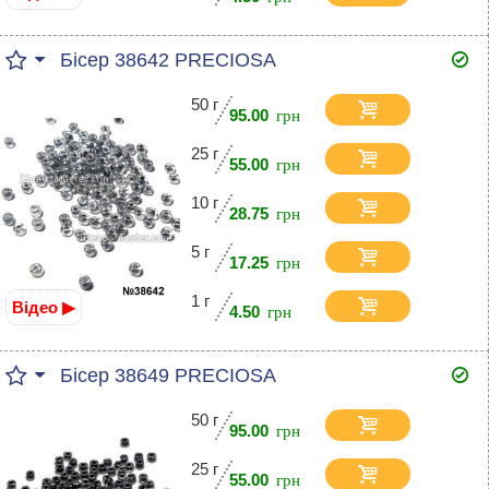
Бісер 38642 PRECIOSA
50 г
95.00
25 г
55.00
10 г
28.75
5 г
17.25
1 г
Відео ▶
4.50
Бісер 38649 PRECIOSA
50 г
95.00
25 г
55.00