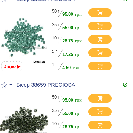
50 г
95.00
25 г
55.00
10 г
28.75
5 г
17.25
1 г
Відео ▶
4.50
Бісер 38659 PRECIOSA
50 г
95.00
25 г
55.00
10 г
28.75