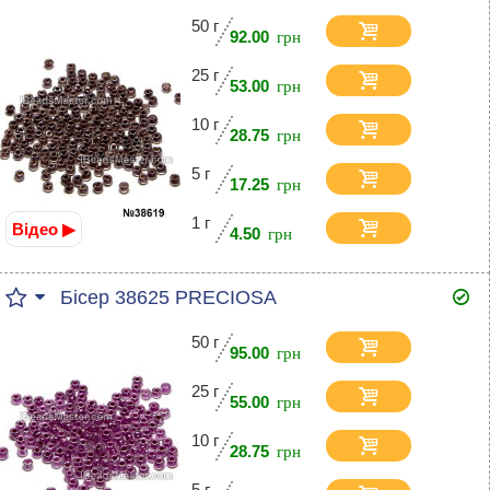
50 г
92.00
25 г
53.00
10 г
28.75
5 г
17.25
1 г
Відео ▶
4.50
Бісер 38625 PRECIOSA
50 г
95.00
25 г
55.00
10 г
28.75
5 г