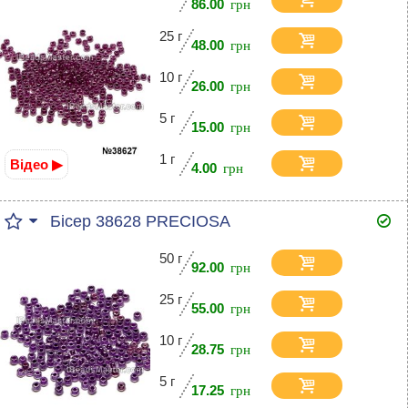
86.00
25 г
48.00
10 г
26.00
5 г
15.00
1 г
Відео ▶
4.00
Бісер 38628 PRECIOSA
50 г
92.00
25 г
55.00
10 г
28.75
5 г
17.25