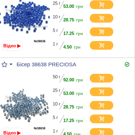
25 г
53.00
10 г
28.75
5 г
17.25
1 г
Відео ▶
4.50
Бісер 38638 PRECIOSA
50 г
92.00
25 г
53.00
10 г
28.75
5 г
17.25
1 г
Відео ▶
4.50