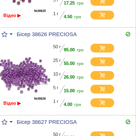
17.25
1 г
Відео ▶
4.50
Бісер 38626 PRECIOSA
50 г
95.00
25 г
55.00
10 г
26.00
5 г
15.00
1 г
Відео ▶
4.00
Бісер 38627 PRECIOSA
50 г