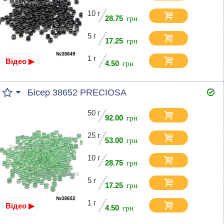
10 г
28.75
5 г
17.25
1 г
Відео ▶
4.50
Бісер 38652 PRECIOSA
50 г
92.00
25 г
53.00
10 г
28.75
5 г
17.25
1 г
Відео ▶
4.50