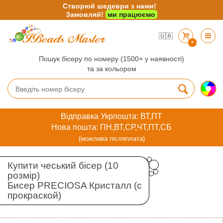
Створюй шедеври з нами!
Замовляй!
ми працюємо
🇺🇦
+
Пошук бісеру по номеру (1500+ у наявності)
та за кольором
Відправка Укрпошта: ВТ,ПТ
Нова пошта: ПН,ВТ,СР,ЧТ,ПТ,СБ
(можлива післяплата)
Купити чеський бісер (10
розмір)
Бисер PRECIOSA Кристалл (с
прокраской)