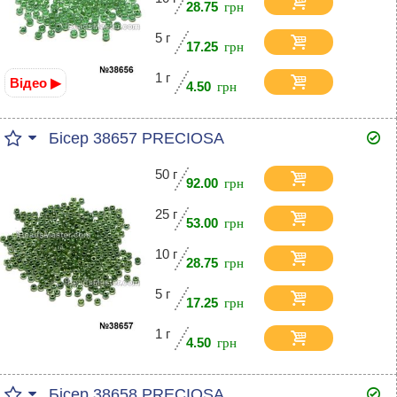
28.75
5 г
17.25
1 г
Відео ▶
4.50
Бісер 38657 PRECIOSA
50 г
92.00
25 г
53.00
10 г
28.75
5 г
17.25
1 г
4.50
Бісер 38658 PRECIOSA