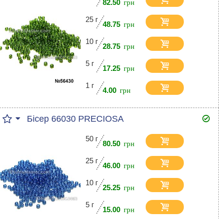
82.50
25 г
48.75
10 г
28.75
5 г
17.25
1 г
4.00
Бісер 66030 PRECIOSA
50 г
80.50
25 г
46.00
10 г
25.25
5 г
15.00