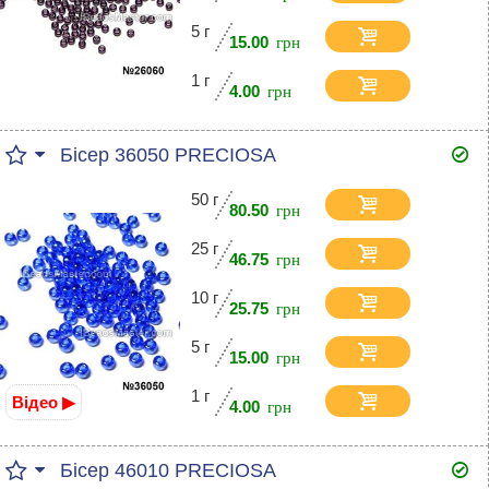
5 г
15.00
1 г
4.00
Бісер 36050 PRECIOSA
50 г
80.50
25 г
46.75
10 г
25.75
5 г
15.00
1 г
Відео ▶
4.00
Бісер 46010 PRECIOSA