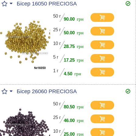
Бісер 16050 PRECIOSA
50 г
90.00
25 г
50.00
10 г
28.75
5 г
17.25
1 г
4.50
Бісер 26060 PRECIOSA
50 г
80.50
25 г
46.00
10 г
25.00