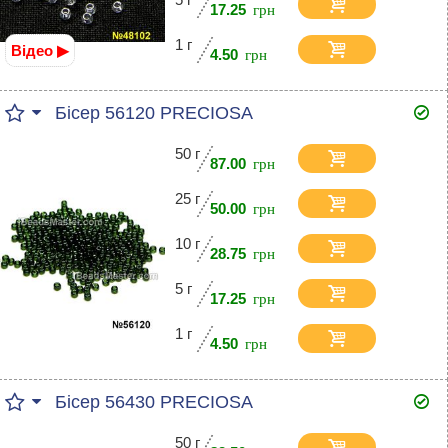
17.25
1 г
Відео ▶
4.50
Бісер 56120 PRECIOSA
50 г
87.00
25 г
50.00
10 г
28.75
5 г
17.25
1 г
4.50
Бісер 56430 PRECIOSA
50 г