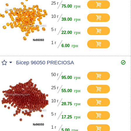
25 г
75.00
10 г
39.00
5 г
22.00
1 г
6.00
Бісер 96050 PRECIOSA
50 г
95.00
25 г
55.00
10 г
28.75
5 г
17.25
1 г
5.00