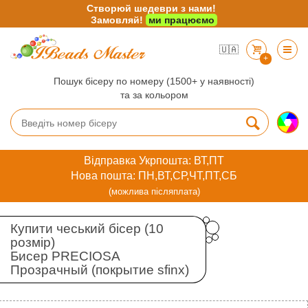
Створюй шедеври з нами!
Замовляй!
ми працюємо
🇺🇦
+
Пошук бісеру по номеру (1500+ у наявності)
та за кольором
Відправка Укрпошта: ВТ,ПТ
Нова пошта: ПН,ВТ,СР,ЧТ,ПТ,СБ
(можлива післяплата)
Купити чеський бісер (10
розмір)
Бисер PRECIOSA
Прозрачный (покрытие sfinx)