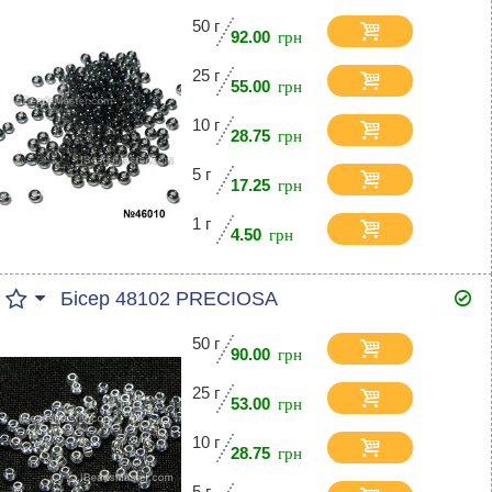
50 г
92.00
25 г
55.00
10 г
28.75
5 г
17.25
1 г
4.50
Бісер 48102 PRECIOSA
50 г
90.00
25 г
53.00
10 г
28.75
5 г