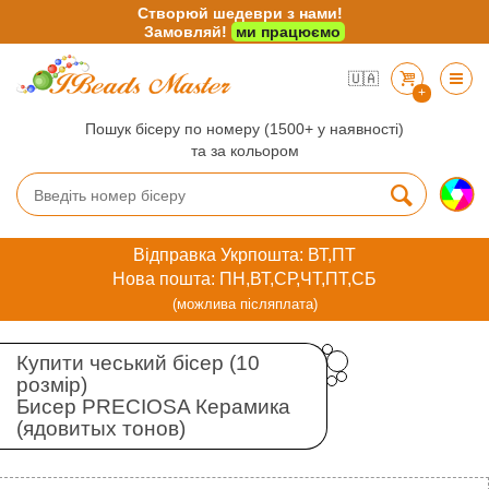
Створюй шедеври з нами!
Замовляй!
ми працюємо
🇺🇦
+
Пошук бісеру по номеру (1500+ у наявності)
та за кольором
Відправка Укрпошта: ВТ,ПТ
Нова пошта: ПН,ВТ,СР,ЧТ,ПТ,СБ
(можлива післяплата)
Купити чеський бісер (10
розмір)
Бисер PRECIOSA Керамика
(ядовитых тонов)