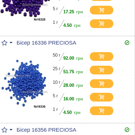
5 г
17.25
1 г
4.50
Бісер 16336 PRECIOSA
50 г
92.00
25 г
51.75
10 г
28.00
5 г
16.00
1 г
4.50
Бісер 16356 PRECIOSA