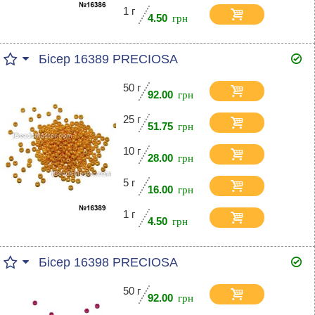
1 г
4.50
Бісер 16389 PRECIOSA
50 г
92.00
25 г
51.75
10 г
28.00
5 г
16.00
1 г
4.50
Бісер 16398 PRECIOSA
50 г
92.00