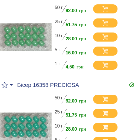
50 г
92.00
25 г
51.75
10 г
28.00
5 г
16.00
1 г
4.50
Бісер 16358 PRECIOSA
50 г
92.00
25 г
51.75
10 г
28.00
5 г