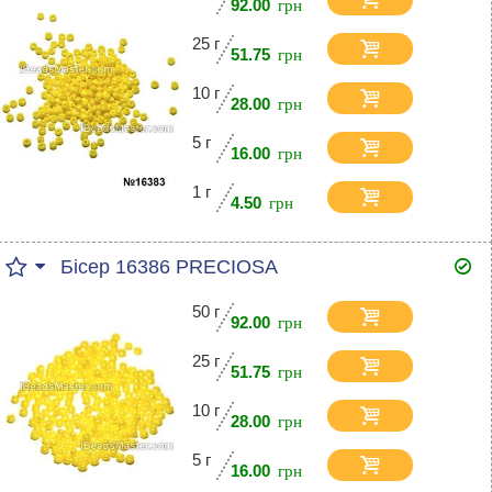
92.00
25 г
51.75
10 г
28.00
5 г
16.00
1 г
4.50
Бісер 16386 PRECIOSA
50 г
92.00
25 г
51.75
10 г
28.00
5 г
16.00