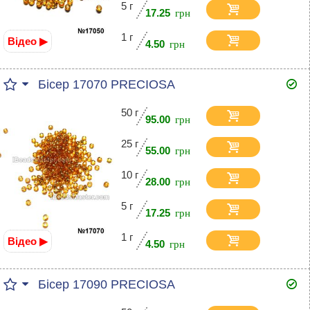
5 г
17.25
1 г
Відео ▶
4.50
Бісер 17070 PRECIOSA
50 г
95.00
25 г
55.00
10 г
28.00
5 г
17.25
1 г
Відео ▶
4.50
Бісер 17090 PRECIOSA