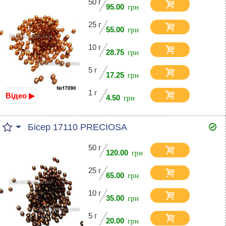
50 г
95.00
25 г
55.00
10 г
28.75
5 г
17.25
1 г
Відео ▶
4.50
Бісер 17110 PRECIOSA
50 г
120.00
25 г
65.00
10 г
35.00
5 г
20.00