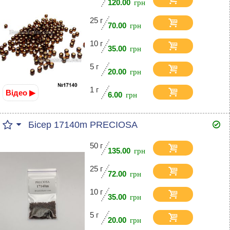
120.00
25 г
70.00
10 г
35.00
5 г
20.00
1 г
Відео ▶
6.00
Бісер 17140m PRECIOSA
50 г
135.00
25 г
72.00
10 г
35.00
5 г
20.00