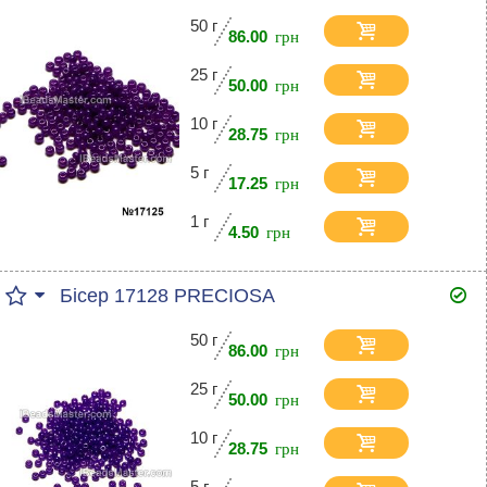
50 г
86.00
25 г
50.00
10 г
28.75
5 г
17.25
1 г
4.50
Бісер 17128 PRECIOSA
50 г
86.00
25 г
50.00
10 г
28.75
5 г