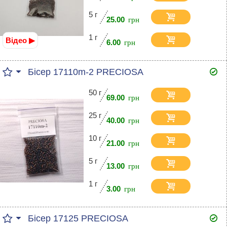
5 г
25.00
1 г
Відео ▶
6.00
Бісер 17110m-2 PRECIOSA
50 г
69.00
25 г
40.00
10 г
21.00
5 г
13.00
1 г
3.00
Бісер 17125 PRECIOSA