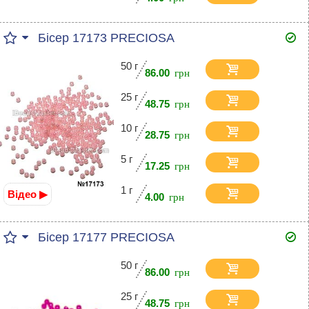
Бісер 17173 PRECIOSA
50 г
86.00
25 г
48.75
10 г
28.75
5 г
17.25
1 г
Відео ▶
4.00
Бісер 17177 PRECIOSA
50 г
86.00
25 г
48.75