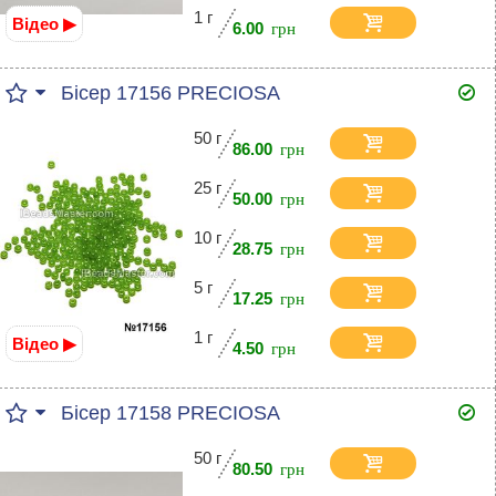
1 г
Відео ▶
6.00
Бісер 17156 PRECIOSA
50 г
86.00
25 г
50.00
10 г
28.75
5 г
17.25
1 г
Відео ▶
4.50
Бісер 17158 PRECIOSA
50 г
80.50