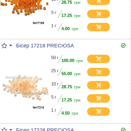
28.75
5 г
17.25
1 г
4.00
Бісер 17218 PRECIOSA
50 г
100.00
25 г
55.00
10 г
28.75
5 г
17.25
1 г
4.50
Бісер 17228 PRECIOSA