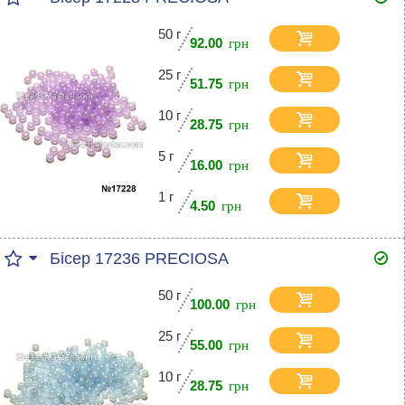
50 г
92.00
25 г
51.75
10 г
28.75
5 г
16.00
1 г
4.50
Бісер 17236 PRECIOSA
50 г
100.00
25 г
55.00
10 г
28.75