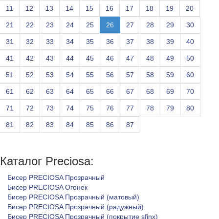
11
12
13
14
15
16
17
18
19
20
21
22
23
24
25
26
27
28
29
30
31
32
33
34
35
36
37
38
39
40
41
42
43
44
45
46
47
48
49
50
51
52
53
54
55
56
57
58
59
60
61
62
63
64
65
66
67
68
69
70
71
72
73
74
75
76
77
78
79
80
81
82
83
84
85
86
87
Каталог Preciosa:
Бисер PRECIOSA Прозрачный
Бисер PRECIOSA Огонек
Бисер PRECIOSA Прозрачный (матовый)
Бисер PRECIOSA Прозрачный (радужный)
Бисер PRECIOSA Прозрачный (покрытие sfinx)