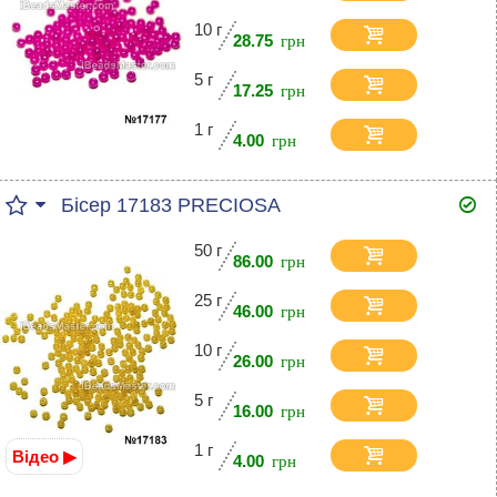
10 г
28.75
5 г
17.25
1 г
4.00
Бісер 17183 PRECIOSA
50 г
86.00
25 г
46.00
10 г
26.00
5 г
16.00
1 г
Відео ▶
4.00