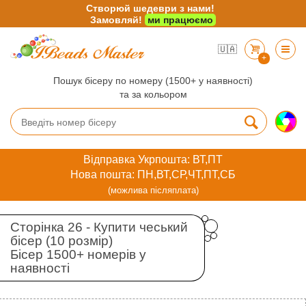
Створюй шедеври з нами!
Замовляй!
ми працюємо
🇺🇦
+
Пошук бісеру по номеру (1500+ у наявності)
та за кольором
Відправка Укрпошта: ВТ,ПТ
Нова пошта: ПН,ВТ,СР,ЧТ,ПТ,СБ
(можлива післяплата)
Сторінка 26 - Купити чеський
бісер (10 розмір)
Бісер 1500+ номерів у
наявності