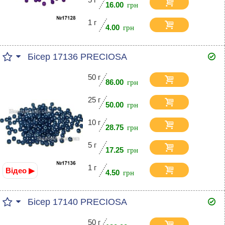
16.00
1 г
4.00
Бісер 17136 PRECIOSA
50 г
86.00
25 г
50.00
10 г
28.75
5 г
17.25
1 г
Відео ▶
4.50
Бісер 17140 PRECIOSA
50 г