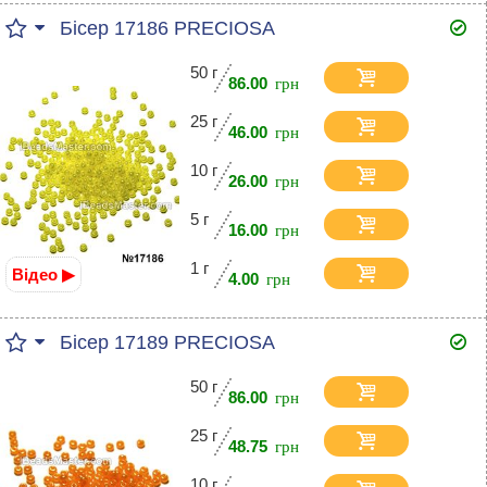
Бісер 17186 PRECIOSA
50 г
86.00
25 г
46.00
10 г
26.00
5 г
16.00
1 г
Відео ▶
4.00
Бісер 17189 PRECIOSA
50 г
86.00
25 г
48.75
10 г