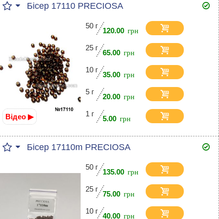
Бісер 17110 PRECIOSA
50 г
120.00
25 г
65.00
10 г
35.00
5 г
20.00
1 г
Відео ▶
5.00
Бісер 17110m PRECIOSA
50 г
135.00
25 г
75.00
10 г
40.00