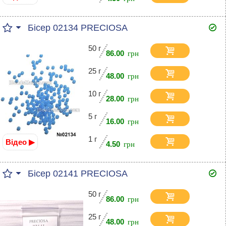
Бісер 02134 PRECIOSA
50 г
86.00
25 г
48.00
10 г
28.00
5 г
16.00
1 г
Відео ▶
4.50
Бісер 02141 PRECIOSA
50 г
86.00
25 г
48.00