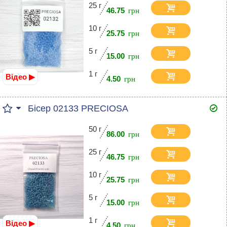
25 г
46.75
10 г
25.75
5 г
15.00
1 г
Відео ▶
4.50
Бісер 02133 PRECIOSA
50 г
86.00
25 г
46.75
10 г
25.75
5 г
15.00
1 г
Відео ▶
4.50