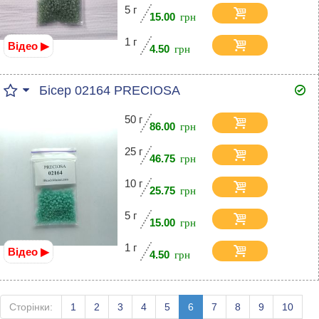
5 г
15.00
1 г
Відео ▶
4.50
Бісер 02164 PRECIOSA
50 г
86.00
25 г
46.75
10 г
25.75
5 г
15.00
1 г
Відео ▶
4.50
Сторінки:
1
2
3
4
5
6
7
8
9
10