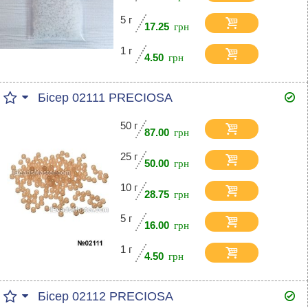
5 г
17.25
1 г
4.50
Бісер 02111 PRECIOSA
50 г
87.00
25 г
50.00
10 г
28.75
5 г
16.00
1 г
4.50
Бісер 02112 PRECIOSA