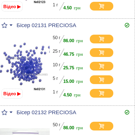
1 г
Відео ▶
4.50
Бісер 02131 PRECIOSA
50 г
86.00
25 г
46.75
10 г
25.75
5 г
15.00
1 г
Відео ▶
4.50
Бісер 02132 PRECIOSA
50 г
86.00