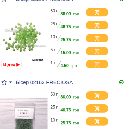
50 г
86.00
25 г
46.75
10 г
25.75
5 г
15.00
1 г
Відео ▶
4.50
Бісер 02163 PRECIOSA
50 г
86.00
25 г
46.75
10 г
25.75