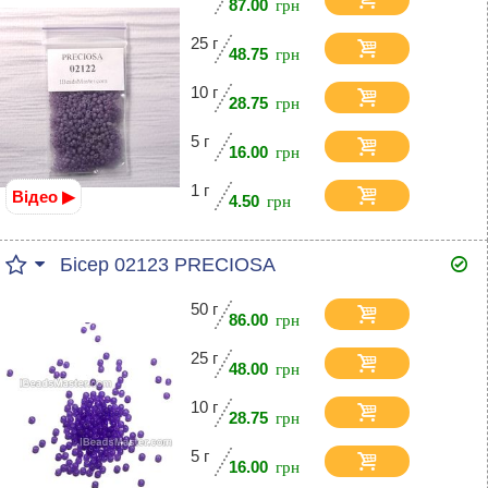
87.00
25 г
48.75
10 г
28.75
5 г
16.00
1 г
Відео ▶
4.50
Бісер 02123 PRECIOSA
50 г
86.00
25 г
48.00
10 г
28.75
5 г
16.00