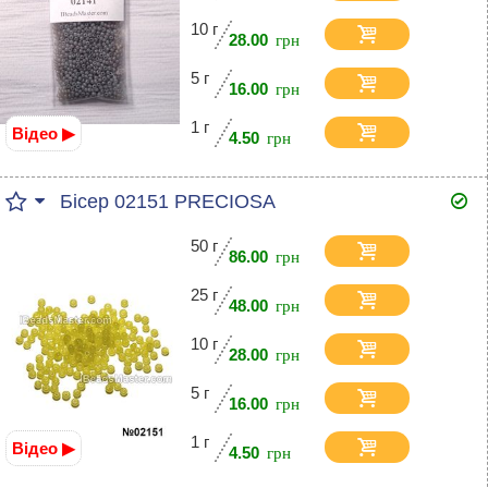
10 г
28.00
5 г
16.00
1 г
Відео ▶
4.50
Бісер 02151 PRECIOSA
50 г
86.00
25 г
48.00
10 г
28.00
5 г
16.00
1 г
Відео ▶
4.50