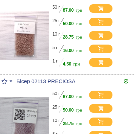
50 г
87.00
25 г
50.00
10 г
28.75
5 г
16.00
1 г
4.50
Бісер 02113 PRECIOSA
50 г
87.00
25 г
50.00
10 г
28.75
5 г