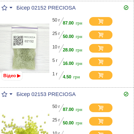
Бісер 02152 PRECIOSA
50 г
87.00
25 г
50.00
10 г
28.00
5 г
16.00
1 г
Відео ▶
4.50
Бісер 02153 PRECIOSA
50 г
87.00
25 г
50.00
10 г