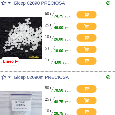
Бісер 02090 PRECIOSA
50 г
74.75
25 г
46.00
10 г
26.00
5 г
16.00
1 г
Відео ▶
4.00
Бісер 02090m PRECIOSA
50 г
78.50
25 г
48.75
10 г
28.75