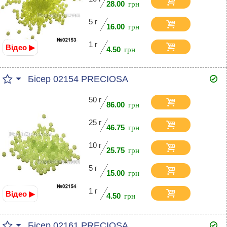
28.00
5 г
16.00
1 г
Відео ▶
4.50
Бісер 02154 PRECIOSA
50 г
86.00
25 г
46.75
10 г
25.75
5 г
15.00
1 г
Відео ▶
4.50
Бісер 02161 PRECIOSA