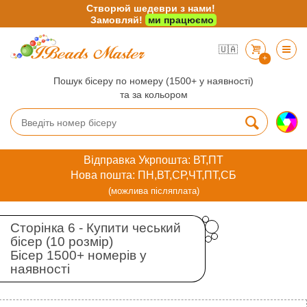
Створюй шедеври з нами!
Замовляй!
ми працюємо
🇺🇦
+
Пошук бісеру по номеру (1500+ у наявності)
та за кольором
Відправка Укрпошта: ВТ,ПТ
Нова пошта: ПН,ВТ,СР,ЧТ,ПТ,СБ
(можлива післяплата)
Сторінка 6 - Купити чеський
бісер (10 розмір)
Бісер 1500+ номерів у
наявності