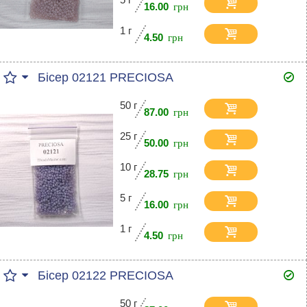
16.00
1 г
4.50
Бісер 02121 PRECIOSA
50 г
87.00
25 г
50.00
10 г
28.75
5 г
16.00
1 г
4.50
Бісер 02122 PRECIOSA
50 г