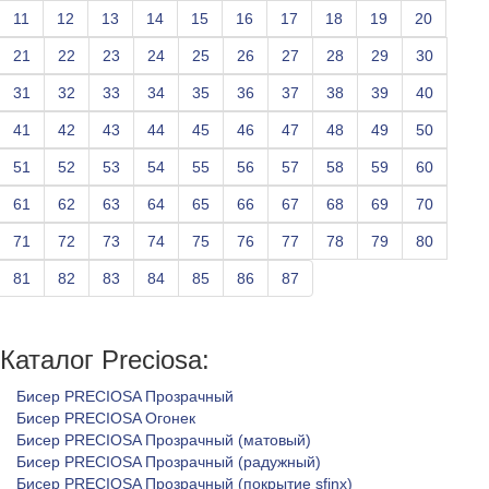
11
12
13
14
15
16
17
18
19
20
21
22
23
24
25
26
27
28
29
30
31
32
33
34
35
36
37
38
39
40
41
42
43
44
45
46
47
48
49
50
51
52
53
54
55
56
57
58
59
60
61
62
63
64
65
66
67
68
69
70
71
72
73
74
75
76
77
78
79
80
81
82
83
84
85
86
87
Каталог Preciosa:
Бисер PRECIOSA Прозрачный
Бисер PRECIOSA Огонек
Бисер PRECIOSA Прозрачный (матовый)
Бисер PRECIOSA Прозрачный (радужный)
Бисер PRECIOSA Прозрачный (покрытие sfinx)