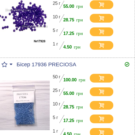
25 г
55.00
10 г
28.75
5 г
17.25
1 г
4.50
Бісер 17936 PRECIOSA
50 г
100.00
25 г
55.00
10 г
28.75
5 г
17.25
1 г
4.50