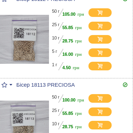
50 г
105.00
25 г
55.85
10 г
28.75
5 г
16.00
1 г
4.50
Бісер 18113 PRECIOSA
50 г
100.00
25 г
55.85
10 г
28.75