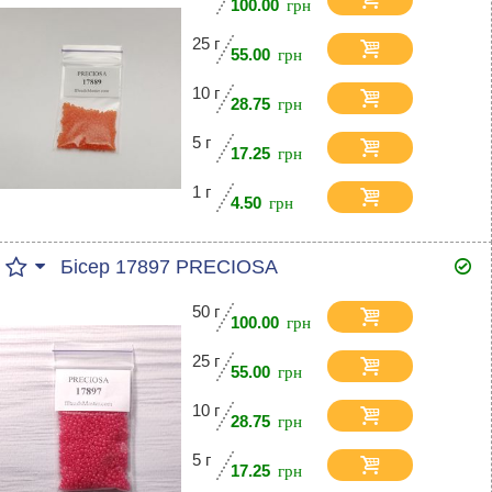
100.00
25 г
55.00
10 г
28.75
5 г
17.25
1 г
4.50
Бісер 17897 PRECIOSA
50 г
100.00
25 г
55.00
10 г
28.75
5 г
17.25