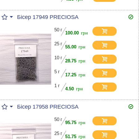
Бісер 17949 PRECIOSA
50 г
100.00
25 г
55.00
10 г
28.75
5 г
17.25
1 г
4.50
Бісер 17958 PRECIOSA
50 г
95.75
25 г
51.75