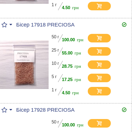
1 г
4.50
Бісер 17918 PRECIOSA
50 г
100.00
25 г
55.00
10 г
28.75
5 г
17.25
1 г
4.50
Бісер 17928 PRECIOSA
50 г
100.00