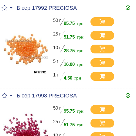
Бісер 17992 PRECIOSA
50 г
95.75
25 г
51.75
10 г
28.75
5 г
16.00
1 г
4.50
Бісер 17998 PRECIOSA
50 г
95.75
25 г
51.75
10 г