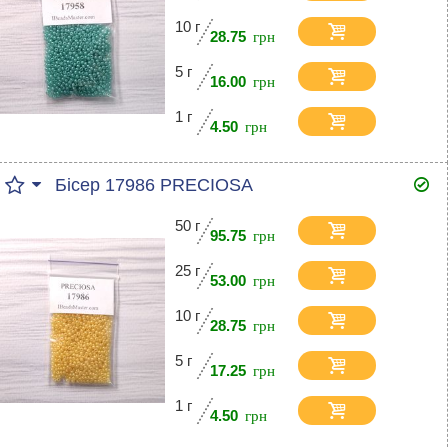
10 г
28.75
5 г
16.00
1 г
4.50
Бісер 17986 PRECIOSA
50 г
95.75
25 г
53.00
10 г
28.75
5 г
17.25
1 г
4.50