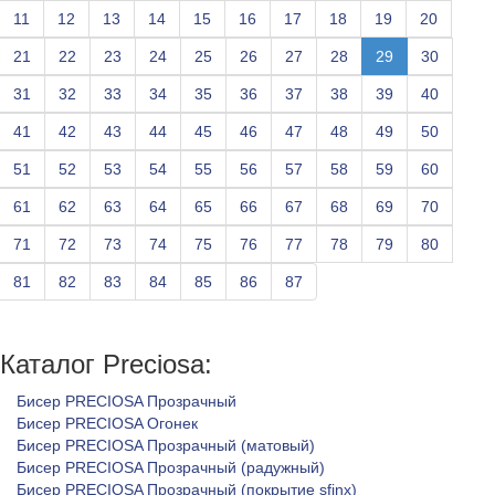
11
12
13
14
15
16
17
18
19
20
21
22
23
24
25
26
27
28
29
30
31
32
33
34
35
36
37
38
39
40
41
42
43
44
45
46
47
48
49
50
51
52
53
54
55
56
57
58
59
60
61
62
63
64
65
66
67
68
69
70
71
72
73
74
75
76
77
78
79
80
81
82
83
84
85
86
87
Каталог Preciosa:
Бисер PRECIOSA Прозрачный
Бисер PRECIOSA Огонек
Бисер PRECIOSA Прозрачный (матовый)
Бисер PRECIOSA Прозрачный (радужный)
Бисер PRECIOSA Прозрачный (покрытие sfinx)