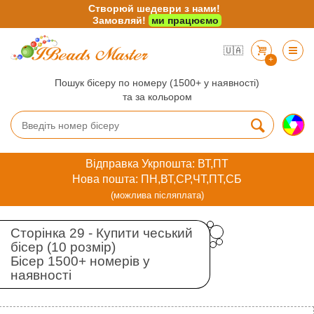
Створюй шедеври з нами!
Замовляй!
ми працюємо
🇺🇦
+
Пошук бісеру по номеру (1500+ у наявності)
та за кольором
Відправка Укрпошта: ВТ,ПТ
Нова пошта: ПН,ВТ,СР,ЧТ,ПТ,СБ
(можлива післяплата)
Сторінка 29 - Купити чеський
бісер (10 розмір)
Бісер 1500+ номерів у
наявності