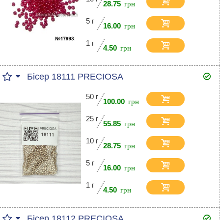
28.75
5 г
16.00
1 г
4.50
Бісер 18111 PRECIOSA
50 г
100.00
25 г
55.85
10 г
28.75
5 г
16.00
1 г
4.50
Бісер 18112 PRECIOSA