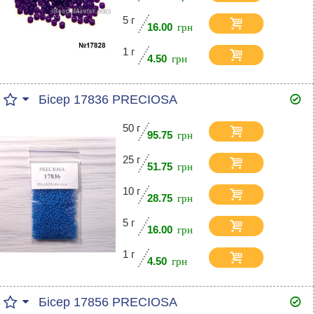
5 г
16.00
1 г
4.50
Бісер 17836 PRECIOSA
50 г
95.75
25 г
51.75
10 г
28.75
5 г
16.00
1 г
4.50
Бісер 17856 PRECIOSA