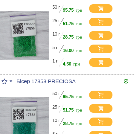
50 г
95.75
25 г
51.75
10 г
28.75
5 г
16.00
1 г
4.50
Бісер 17858 PRECIOSA
50 г
95.75
25 г
51.75
10 г
28.75
5 г