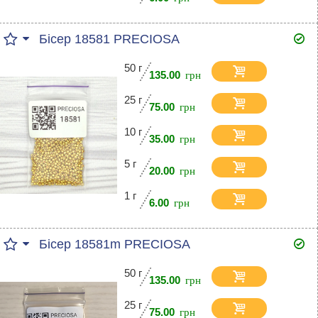
Бісер 18581 PRECIOSA
50 г
135.00
25 г
75.00
10 г
35.00
5 г
20.00
1 г
6.00
Бісер 18581m PRECIOSA
50 г
135.00
25 г
75.00