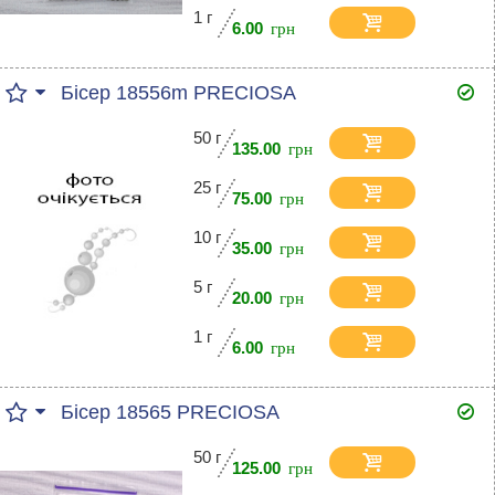
1 г
6.00
Бісер 18556m PRECIOSA
50 г
135.00
25 г
75.00
10 г
35.00
5 г
20.00
1 г
6.00
Бісер 18565 PRECIOSA
50 г
125.00