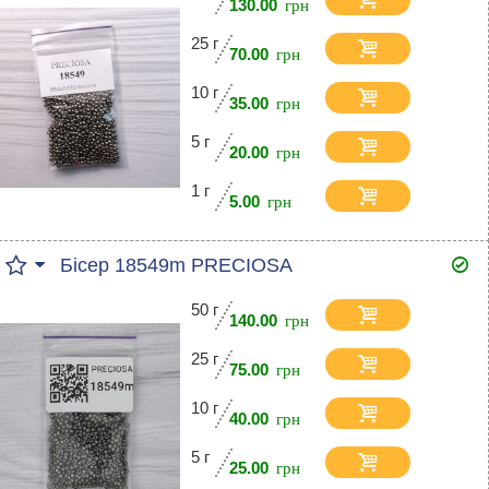
130.00
25 г
70.00
10 г
35.00
5 г
20.00
1 г
5.00
Бісер 18549m PRECIOSA
50 г
140.00
25 г
75.00
10 г
40.00
5 г
25.00