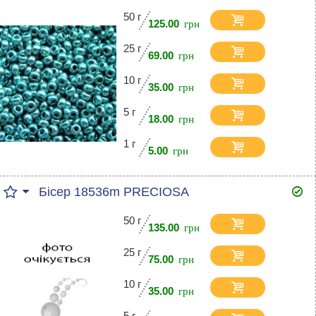
50 г
125.00
25 г
69.00
10 г
35.00
5 г
18.00
1 г
5.00
Бісер 18536m PRECIOSA
50 г
135.00
25 г
75.00
10 г
35.00
5 г