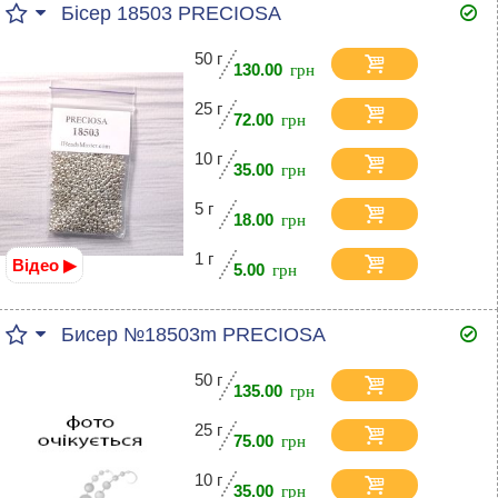
Бісер 18503 PRECIOSA
50 г
130.00
25 г
72.00
10 г
35.00
5 г
18.00
1 г
Відео ▶
5.00
Бисер №18503m PRECIOSA
50 г
135.00
25 г
75.00
10 г
35.00