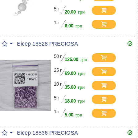
5 г
20.00
1 г
6.00
Бісер 18528 PRECIOSA
50 г
125.00
25 г
69.00
10 г
35.00
5 г
18.00
1 г
5.00
Бісер 18536 PRECIOSA