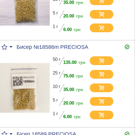
35.00
5 г
20.00
1 г
6.00
Бисер №18586m PRECIOSA
50 г
135.00
25 г
75.00
10 г
35.00
5 г
20.00
1 г
6.00
Бісер 18589 PRECIOSA