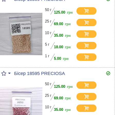
50 г
125.00
25 г
69.00
10 г
35.00
5 г
18.00
1 г
5.00
Бісер 18595 PRECIOSA
50 г
125.00
25 г
69.00
10 г
35.00