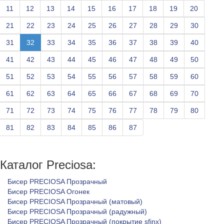
11
12
13
14
15
16
17
18
19
20
21
22
23
24
25
26
27
28
29
30
31
32
33
34
35
36
37
38
39
40
41
42
43
44
45
46
47
48
49
50
51
52
53
54
55
56
57
58
59
60
61
62
63
64
65
66
67
68
69
70
71
72
73
74
75
76
77
78
79
80
81
82
83
84
85
86
87
Каталог Preciosa:
Бисер PRECIOSA Прозрачный
Бисер PRECIOSA Огонек
Бисер PRECIOSA Прозрачный (матовый)
Бисер PRECIOSA Прозрачный (радужный)
Бисер PRECIOSA Прозрачный (покрытие sfinx)