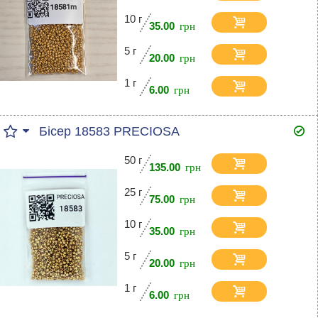
10 г
35.00
5 г
20.00
1 г
6.00
Бісер 18583 PRECIOSA
50 г
135.00
25 г
75.00
10 г
35.00
5 г
20.00
1 г
6.00