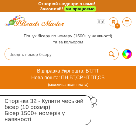
Створюй шедеври з нами!
Замовляй!
ми працюємо
🇺🇦
+
Пошук бісеру по номеру (1500+ у наявності)
та за кольором
Відправка Укрпошта: ВТ,ПТ
Нова пошта: ПН,ВТ,СР,ЧТ,ПТ,СБ
(можлива післяплата)
Сторінка 32 - Купити чеський
бісер (10 розмір)
Бісер 1500+ номерів у
наявності