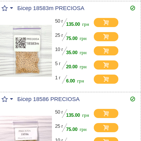
Бісер 18583m PRECIOSA
50 г
135.00
25 г
75.00
10 г
35.00
5 г
20.00
1 г
6.00
Бісер 18586 PRECIOSA
50 г
135.00
25 г
75.00
10 г