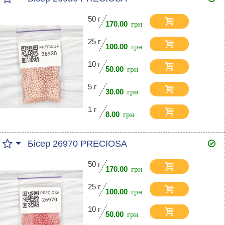
50 г
170.00
25 г
100.00
10 г
50.00
5 г
30.00
1 г
8.00
Бісер 26970 PRECIOSA
50 г
170.00
25 г
100.00
10 г
50.00