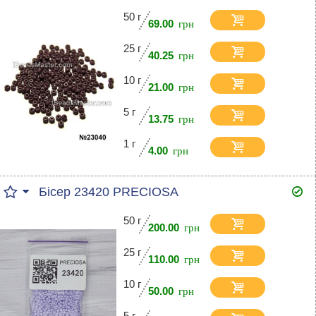
50 г
69.00
25 г
40.25
10 г
21.00
5 г
13.75
1 г
4.00
Бісер 23420 PRECIOSA
50 г
200.00
25 г
110.00
10 г
50.00
5 г