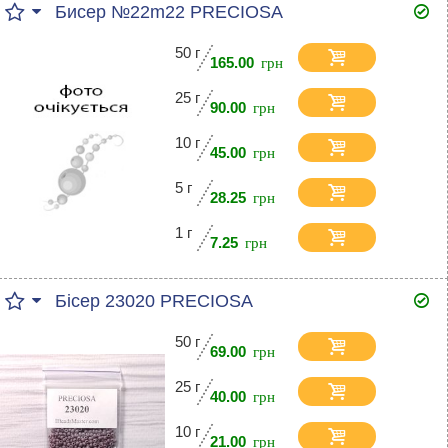
Бисер №22m22 PRECIOSA
50 г
165.00
25 г
90.00
10 г
45.00
5 г
28.25
1 г
7.25
Бісер 23020 PRECIOSA
50 г
69.00
25 г
40.00
10 г
21.00