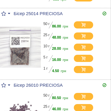
Бісер 25014 PRECIOSA
50 г
86.00
25 г
48.00
10 г
28.00
5 г
16.00
1 г
4.50
Бісер 26010 PRECIOSA
50 г
80.50
25 г
46.00