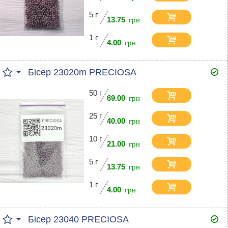
5 г
13.75
1 г
4.00
Бісер 23020m PRECIOSA
50 г
69.00
25 г
40.00
10 г
21.00
5 г
13.75
1 г
4.00
Бісер 23040 PRECIOSA