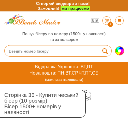
Створюй шедеври з нами!
Замовляй!
ми працюємо
🇺🇦
+
Пошук бісеру по номеру (1500+ у наявності)
та за кольором
Відправка Укрпошта: ВТ,ПТ
Нова пошта: ПН,ВТ,СР,ЧТ,ПТ,СБ
(можлива післяплата)
Сторінка 36 - Купити чеський
бісер (10 розмір)
Бісер 1500+ номерів у
наявності