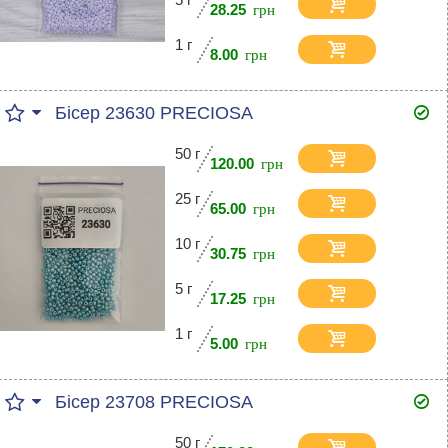
28.25
1 г
8.00
Бісер 23630 PRECIOSA
50 г
120.00
25 г
65.00
10 г
30.75
5 г
17.25
1 г
5.00
Бісер 23708 PRECIOSA
50 г