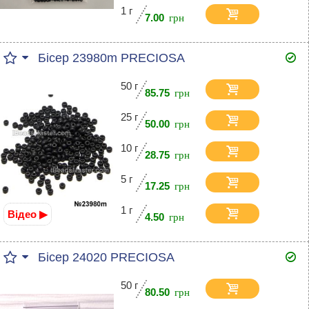
1 г
7.00
Бісер 23980m PRECIOSA
50 г
85.75
25 г
50.00
10 г
28.75
5 г
17.25
1 г
Відео ▶
4.50
Бісер 24020 PRECIOSA
50 г
80.50