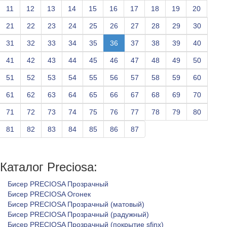
11
12
13
14
15
16
17
18
19
20
21
22
23
24
25
26
27
28
29
30
31
32
33
34
35
36
37
38
39
40
41
42
43
44
45
46
47
48
49
50
51
52
53
54
55
56
57
58
59
60
61
62
63
64
65
66
67
68
69
70
71
72
73
74
75
76
77
78
79
80
81
82
83
84
85
86
87
Каталог Preciosa:
Бисер PRECIOSA Прозрачный
Бисер PRECIOSA Огонек
Бисер PRECIOSA Прозрачный (матовый)
Бисер PRECIOSA Прозрачный (радужный)
Бисер PRECIOSA Прозрачный (покрытие sfinx)