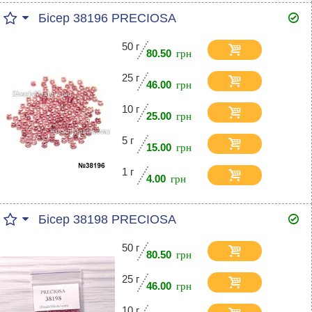
Бісер 38196 PRECIOSA
50 г
80.50
25 г
46.00
10 г
25.00
5 г
15.00
1 г
4.00
Бісер 38198 PRECIOSA
50 г
80.50
25 г
46.00
10 г