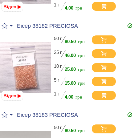
1 г
Відео ▶
4.00
Бісер 38182 PRECIOSA
50 г
80.50
25 г
46.00
10 г
25.00
5 г
15.00
1 г
Відео ▶
4.00
Бісер 38183 PRECIOSA
50 г
80.50