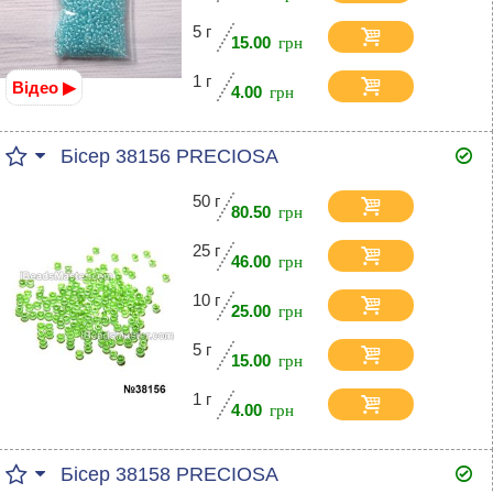
5 г
15.00
1 г
Відео ▶
4.00
Бісер 38156 PRECIOSA
50 г
80.50
25 г
46.00
10 г
25.00
5 г
15.00
1 г
4.00
Бісер 38158 PRECIOSA