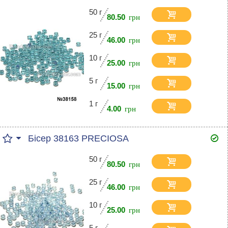
50 г
80.50
25 г
46.00
10 г
25.00
5 г
15.00
1 г
4.00
Бісер 38163 PRECIOSA
50 г
80.50
25 г
46.00
10 г
25.00
5 г