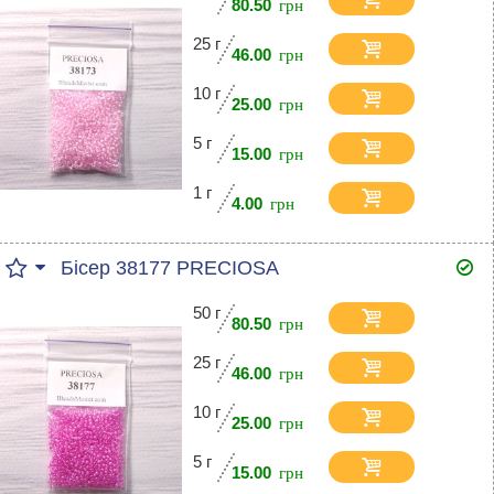
80.50
25 г
46.00
10 г
25.00
5 г
15.00
1 г
4.00
Бісер 38177 PRECIOSA
50 г
80.50
25 г
46.00
10 г
25.00
5 г
15.00