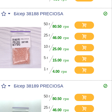
Бісер 38188 PRECIOSA
50 г
80.50
25 г
46.00
10 г
25.00
5 г
15.00
1 г
4.00
Бісер 38189 PRECIOSA
50 г
80.50
25 г
46.00