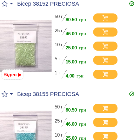
Бісер 38152 PRECIOSA
50 г
80.50
25 г
46.00
10 г
25.00
5 г
15.00
1 г
Відео ▶
4.00
Бісер 38155 PRECIOSA
50 г
80.50
25 г
46.00
10 г
25.00