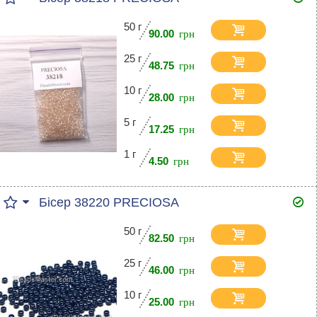
50 г
90.00
25 г
48.75
10 г
28.00
5 г
17.25
1 г
4.50
Бісер 38220 PRECIOSA
50 г
82.50
25 г
46.00
10 г
25.00