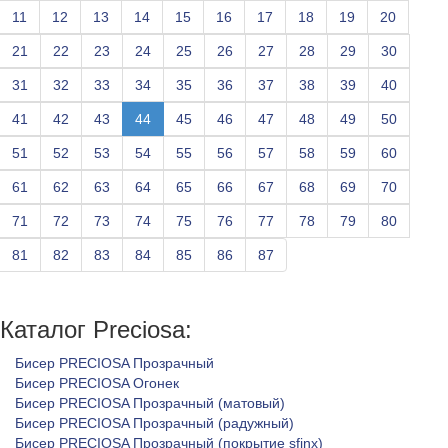
11
12
13
14
15
16
17
18
19
20
21
22
23
24
25
26
27
28
29
30
31
32
33
34
35
36
37
38
39
40
41
42
43
44
45
46
47
48
49
50
51
52
53
54
55
56
57
58
59
60
61
62
63
64
65
66
67
68
69
70
71
72
73
74
75
76
77
78
79
80
81
82
83
84
85
86
87
Каталог Preciosa:
Бисер PRECIOSA Прозрачный
Бисер PRECIOSA Огонек
Бисер PRECIOSA Прозрачный (матовый)
Бисер PRECIOSA Прозрачный (радужный)
Бисер PRECIOSA Прозрачный (покрытие sfinx)