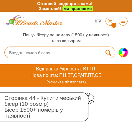
Створюй шедеври з нами!
Замовляй!
ми працюємо
🇺🇦
+
Пошук бісеру по номеру (1500+ у наявності)
та за кольором
Відправка Укрпошта: ВТ,ПТ
Нова пошта: ПН,ВТ,СР,ЧТ,ПТ,СБ
(можлива післяплата)
Сторінка 44 - Купити чеський
бісер (10 розмір)
Бісер 1500+ номерів у
наявності