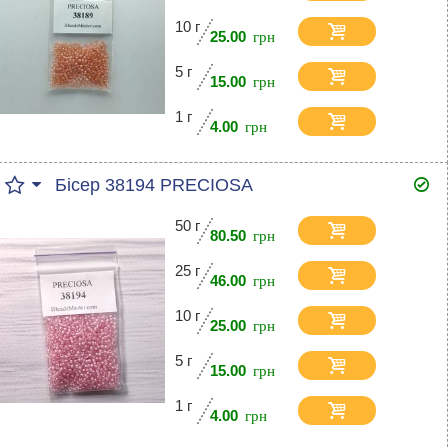
10 г
25.00
5 г
15.00
1 г
4.00
Бісер 38194 PRECIOSA
50 г
80.50
25 г
46.00
10 г
25.00
5 г
15.00
1 г
4.00