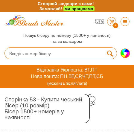
Створюй шедеври з нами!
Замовляй!
ми працюємо
🇺🇦
+
Пошук бісеру по номеру (1500+ у наявності)
та за кольором
Відправка Укрпошта: ВТ,ПТ
Нова пошта: ПН,ВТ,СР,ЧТ,ПТ,СБ
(можлива післяплата)
Сторінка 53 - Купити чеський
бісер (10 розмір)
Бісер 1500+ номерів у
наявності