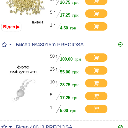
28.75
5 г
17.25
1 г
Відео ▶
4.50
Бисер №48015m PRECIOSA
50 г
100.00
25 г
55.00
10 г
28.75
5 г
17.25
1 г
5.00
Бісер 48018 PRECIOSA