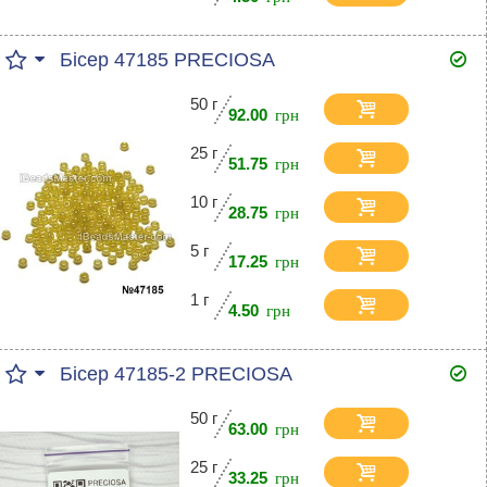
Бісер 47185 PRECIOSA
50 г
92.00
25 г
51.75
10 г
28.75
5 г
17.25
1 г
4.50
Бісер 47185-2 PRECIOSA
50 г
63.00
25 г
33.25