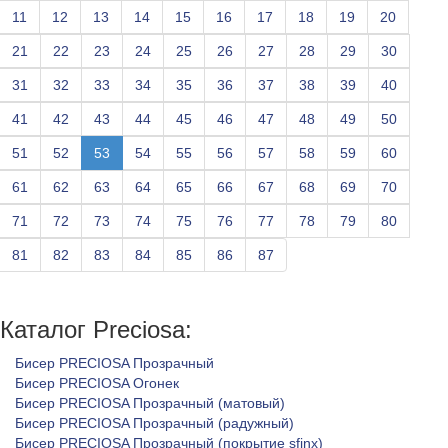
11
12
13
14
15
16
17
18
19
20
21
22
23
24
25
26
27
28
29
30
31
32
33
34
35
36
37
38
39
40
41
42
43
44
45
46
47
48
49
50
51
52
53
54
55
56
57
58
59
60
61
62
63
64
65
66
67
68
69
70
71
72
73
74
75
76
77
78
79
80
81
82
83
84
85
86
87
Каталог Preciosa:
Бисер PRECIOSA Прозрачный
Бисер PRECIOSA Огонек
Бисер PRECIOSA Прозрачный (матовый)
Бисер PRECIOSA Прозрачный (радужный)
Бисер PRECIOSA Прозрачный (покрытие sfinx)