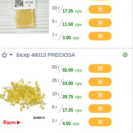
10 г
17.25
5 г
11.50
1 г
3.00
Бісер 48013 PRECIOSA
50 г
92.00
25 г
53.00
10 г
28.75
5 г
17.25
1 г
Відео ▶
4.50