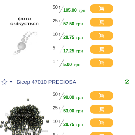
50 г
105.00
25 г
57.50
10 г
28.75
5 г
17.25
1 г
5.00
Бісер 47010 PRECIOSA
50 г
90.00
25 г
53.00
10 г
28.75
5 г