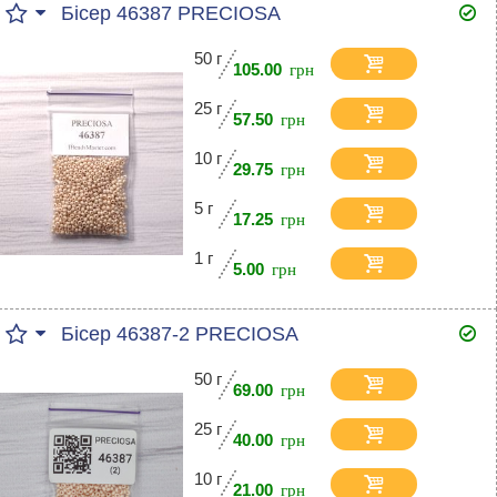
Бісер 46387 PRECIOSA
50 г
105.00
25 г
57.50
10 г
29.75
5 г
17.25
1 г
5.00
Бісер 46387-2 PRECIOSA
50 г
69.00
25 г
40.00
10 г
21.00