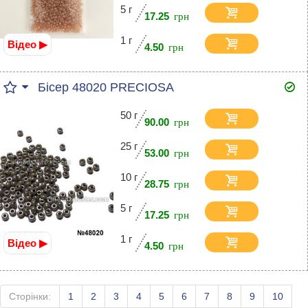
5 г
17.25
1 г
Відео ▶
4.50
Бісер 48020 PRECIOSA
50 г
90.00
25 г
53.00
10 г
28.75
5 г
17.25
1 г
Відео ▶
4.50
Сторінки:
1
2
3
4
5
6
7
8
9
10