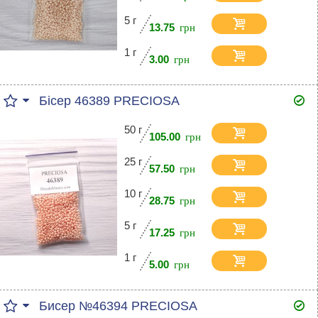
5 г
13.75
1 г
3.00
Бісер 46389 PRECIOSA
50 г
105.00
25 г
57.50
10 г
28.75
5 г
17.25
1 г
5.00
Бисер №46394 PRECIOSA