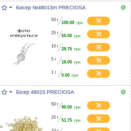
Бисер №48013m PRECIOSA
50 г
100.00
25 г
55.00
10 г
28.75
5 г
18.00
1 г
5.00
Бісер 48015 PRECIOSA
50 г
90.00
25 г
51.75
10 г