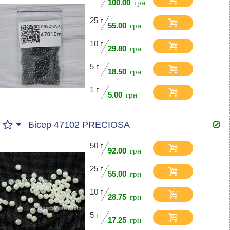
100.00
25 г
55.00
10 г
29.80
5 г
18.50
1 г
5.00
Бісер 47102 PRECIOSA
50 г
92.00
25 г
55.00
10 г
28.75
5 г
17.25