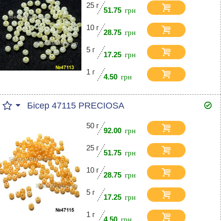
25 г
51.75
10 г
28.75
5 г
17.25
1 г
4.50
Бісер 47115 PRECIOSA
50 г
92.00
25 г
51.75
10 г
28.75
5 г
17.25
1 г
4.50