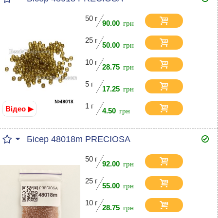
50 г
90.00
25 г
50.00
10 г
28.75
5 г
17.25
1 г
Відео ▶
4.50
Бісер 48018m PRECIOSA
50 г
92.00
25 г
55.00
10 г
28.75