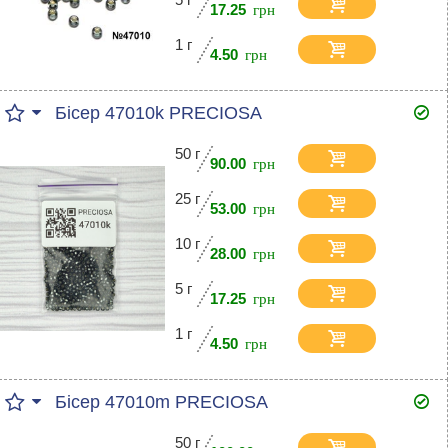
17.25
1 г
4.50
Бісер 47010k PRECIOSA
50 г
90.00
25 г
53.00
10 г
28.00
5 г
17.25
1 г
4.50
Бісер 47010m PRECIOSA
50 г