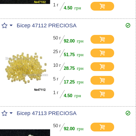
1 г
4.50
Бісер 47112 PRECIOSA
50 г
92.00
25 г
51.75
10 г
28.75
5 г
17.25
1 г
4.50
Бісер 47113 PRECIOSA
50 г
92.00