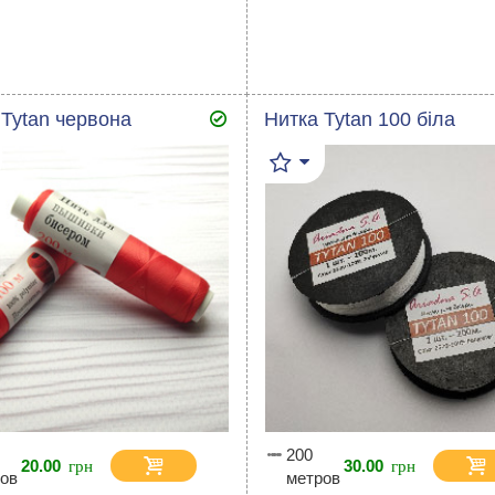
 Tytan червона
Нитка Tytan 100 біла
200
20.00
30.00
ов
метров