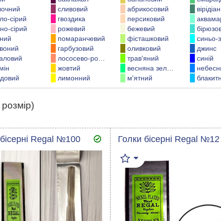
лочний
сливовий
абрикосовий
вірідіан
тло-сірий
гвоздика
персиковий
аквама
но-сірий
рожевий
бежевий
бірюзо
ний
помаранчевий
фісташковий
синьо-з
воний
гарбузовий
оливковий
джинс
аловий
лососево-рожевий
трав'яний
синій
мін
жовтий
весняна зелень
небесн
довий
лимонний
м'ятний
блакит
 розмір)
 бісерні Regal №100
Голки бісерні Regal №12