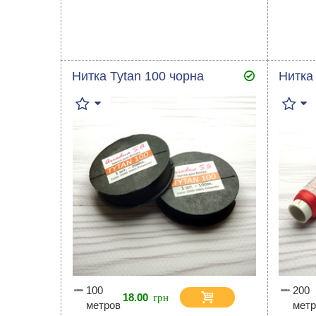
Нитка Tytan 100 чорна
Нитка
100
200
18.00
метров
метр