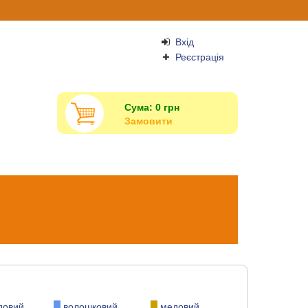
Вхід
Реєстрація
Сума:
0
грн
Замовити
довий
волошковий
медовий