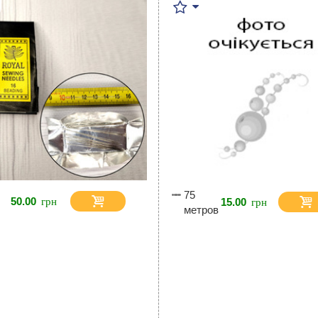
75
50.00
15.00
метров