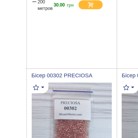
200
30.00
метров
Бісер 00302 PRECIOSA
Бісер