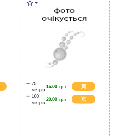
75
15.00
метрів
100
20.00
метрів