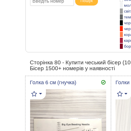
Пошук
мо
сві
тем
чор
чер
кор
кар
бор
Сторінка 80 - Купити чеський бісер (10
Бісер 1500+ номерів у наявності
Голка 6 см (гнучка)
Голки