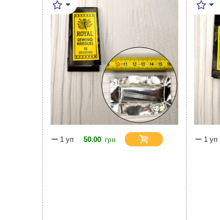
1 уп
50.00
1 уп