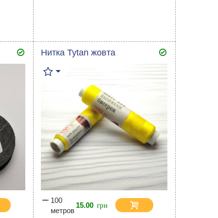
Нитка Tytan жовта
100
15.00
метров