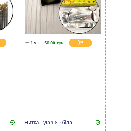
1 уп
50.00
Нитка Tytan 80 біла