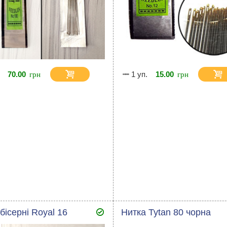
70.00
1 уп.
15.00
бісерні Royal 16
Нитка Tytan 80 чорна