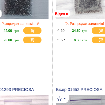
▶
Відео ▶
️ Розпродаж залишків! 🎉
🏷️ Розпродаж залишків!
44.00
10 г
34.50
25.00
5 г
18.50
 01293 PRECIOSA
Бісер 01652 PRECIOSA