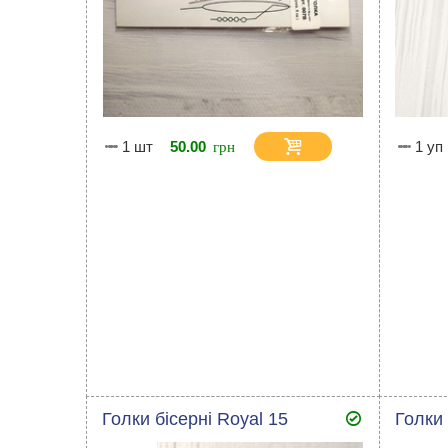
1 шт
50.00
1 уп
Голки бісерні Royal 15
Голки 