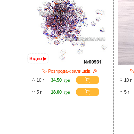
Відео ▶
🏷️ Розпродаж залишків! 🎉
🏷
10 г
34.50
10 г
5 г
18.00
5 г