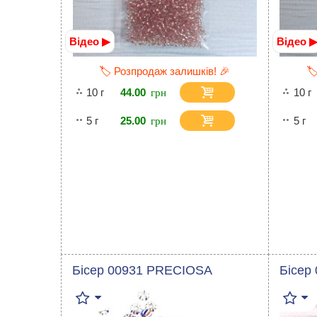
Відео ▶
Відео 
🏷️ Розпродаж залишків! 🎉
🏷
10 г
44.00
10 г
5 г
25.00
5 г
Бісер 00931 PRECIOSA
Бісер