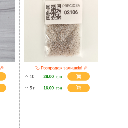
 🎉
🏷️ Розпродаж залишків! 🎉
10 г
28.00
5 г
16.00