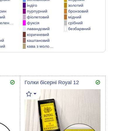
індіго
золотий
рин
пурпурний
бронзовий
вий
фіолетовий
мідний
елений
фуксія
срібний
лавандовий
безбарвний
коричневий
ий
каштановий
ний
кава з молоком
Голки бісерні Royal 12