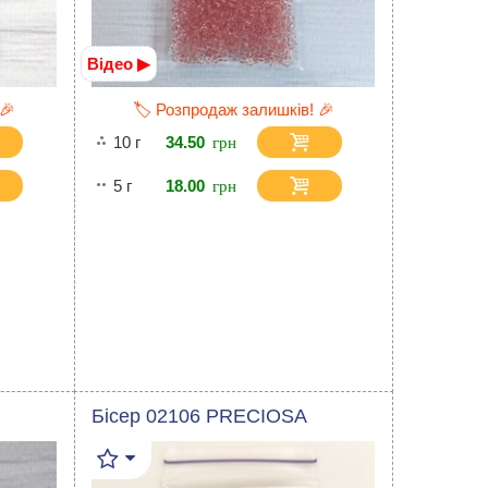
Відео ▶
 🎉
🏷️ Розпродаж залишків! 🎉
10 г
34.50
5 г
18.00
Бісер 02106 PRECIOSA