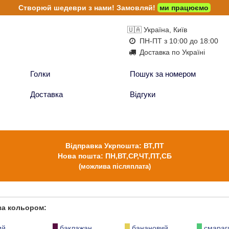
Створюй шедеври з нами!
Замовляй!
ми працюємо
🇺🇦 Україна, Київ
ПН-ПТ з 10:00 до 18:00
Доставка по Україні
Голки
Пошук за номером
Доставка
Відгуки
Відправка Укрпошта: ВТ,ПТ
Нова пошта: ПН,ВТ,СР,ЧТ,ПТ,СБ
(можлива післяплата)
 за кольором:
ий
баклажан
банановий
смараг