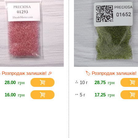
️ Розпродаж залишків! 🎉
🏷️ Розпродаж залишків!
28.00
10 г
28.75
16.00
5 г
17.25