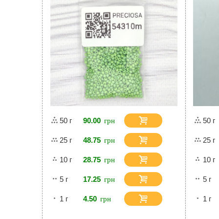
50 г
90.00
50 г
25 г
48.75
25 г
10 г
28.75
10 г
5 г
17.25
5 г
1 г
4.50
1 г