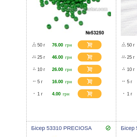
50 г
76.00
50 г
25 г
46.00
25 г
10 г
26.00
10 г
5 г
16.00
5 г
1 г
4.00
1 г
Бісер 53310 PRECIOSA
Бісер