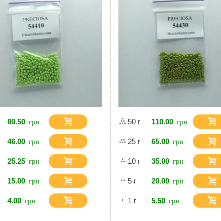
80.50
50 г
110.00
46.00
25 г
65.00
25.25
10 г
35.00
15.00
5 г
20.00
4.00
1 г
5.50