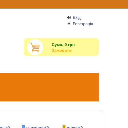
Вхід
Реєстрація
Сума:
0
грн
Замовити
довий
волошковий
медовий