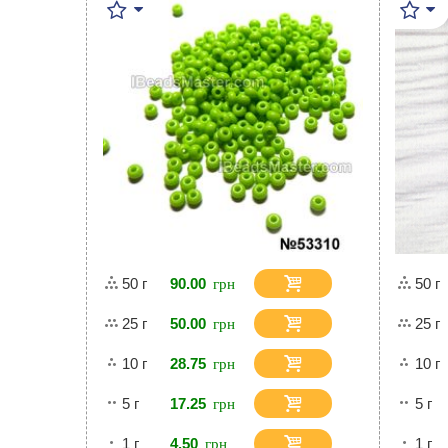
50 г
90.00
50 г
25 г
50.00
25 г
10 г
28.75
10 г
5 г
17.25
5 г
1 г
4.50
1 г