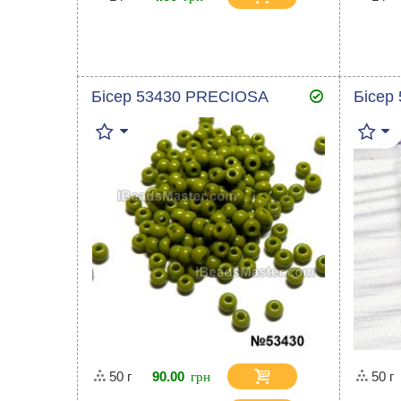
Бісер 53430 PRECIOSA
Бісер
50 г
90.00
50 г