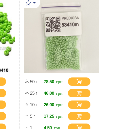
50 г
78.50
25 г
46.00
10 г
26.00
5 г
17.25
1 г
4.50