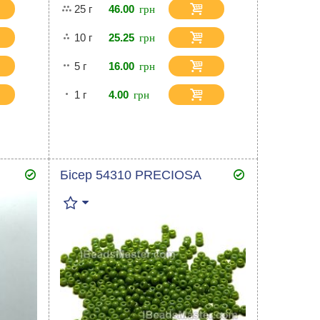
25 г
46.00
10 г
25.25
5 г
16.00
1 г
4.00
Бісер 54310 PRECIOSA