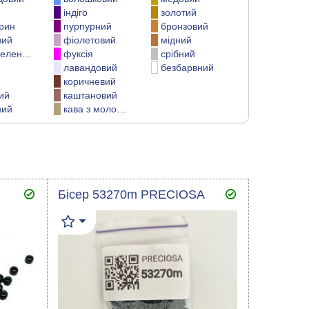
індіго
золотий
рин
пурпурний
бронзовий
вий
фіолетовий
мідний
елений
фуксія
срібний
лавандовий
безбарвний
коричневий
ий
каштановий
ний
кава з молоком
Бісер 53270m PRECIOSA