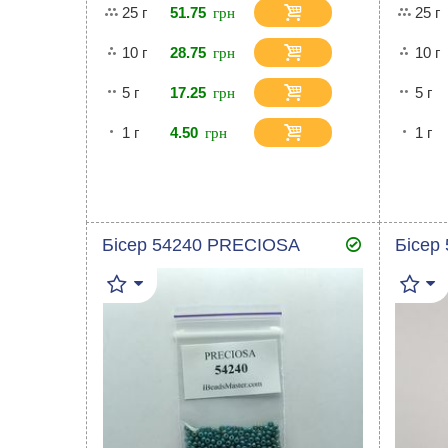
25 г
51.75
25 г
10 г
28.75
10 г
5 г
17.25
5 г
1 г
4.50
1 г
Бісер 54240 PRECIOSA
Бісер