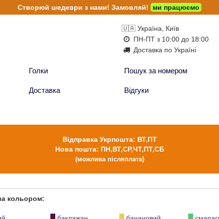
Створюй шедеври з нами!
Замовляй!
ми працюємо
🇺🇦 Україна, Київ
ПН-ПТ з 10:00 до 18:00
Доставка по Україні
Голки
Пошук за номером
Доставка
Відгуки
Відправка Укрпошта: ВТ,ПТ
Нова пошта: ПН,ВТ,СР,ЧТ,ПТ,СБ
(можлива післяплата)
 за кольором:
ий
баклажан
банановий
смараг