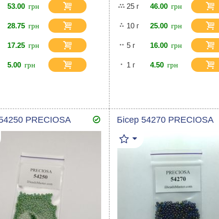
53.00
25 г
46.00
28.75
10 г
25.00
17.25
5 г
16.00
5.00
1 г
4.50
 54250 PRECIOSA
Бісер 54270 PRECIOSA