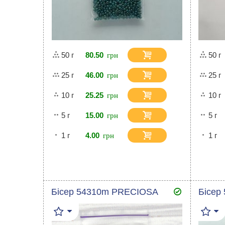
50 г
80.50
50 г
25 г
46.00
25 г
10 г
25.25
10 г
5 г
15.00
5 г
1 г
4.00
1 г
Бісер 54310m PRECIOSA
Бісер