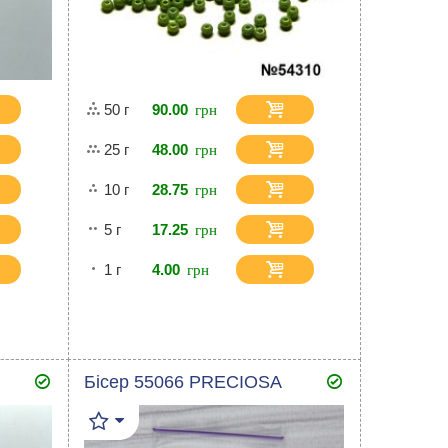
50 г
90.00
25 г
48.00
10 г
28.75
5 г
17.25
1 г
4.00
Бісер 55066 PRECIOSA