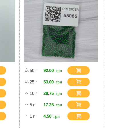
50 г
92.00
25 г
53.00
10 г
28.75
5 г
17.25
1 г
4.50