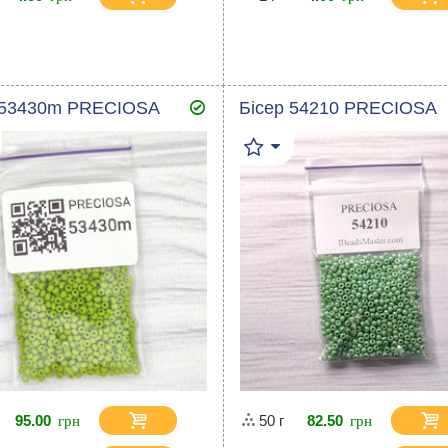
 53430m PRECIOSA
Бісер 54210 PRECIOSA
95.00
50 г
82.50