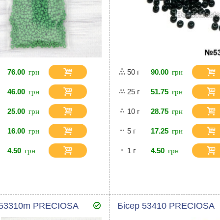
76.00
50 г
90.00
46.00
25 г
51.75
25.00
10 г
28.75
16.00
5 г
17.25
4.50
1 г
4.50
 53310m PRECIOSA
Бісер 53410 PRECIOSA