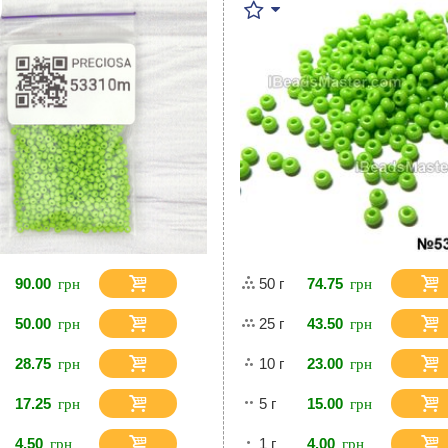
90.00
50 г
74.75
50.00
25 г
43.50
28.75
10 г
23.00
17.25
5 г
15.00
4.50
1 г
4.00