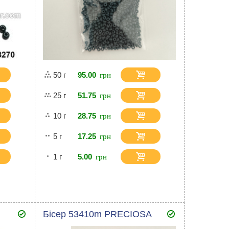
50 г
95.00
25 г
51.75
10 г
28.75
5 г
17.25
1 г
5.00
Бісер 53410m PRECIOSA