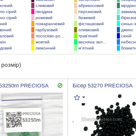
лочний
сливовий
абрикосовий
вірідіан
тло-сірий
гвоздика
персиковий
аквама
но-сірий
рожевий
бежевий
бірюзо
ний
помаранчевий
фісташковий
синьо-з
воний
гарбузовий
оливковий
джинс
аловий
лососево-рожевий
трав'яний
синій
мін
жовтий
весняна зелень
небесн
довий
лимонний
м'ятний
блакит
 розмір)
 53250m PRECIOSA
Бісер 53270 PRECIOSA