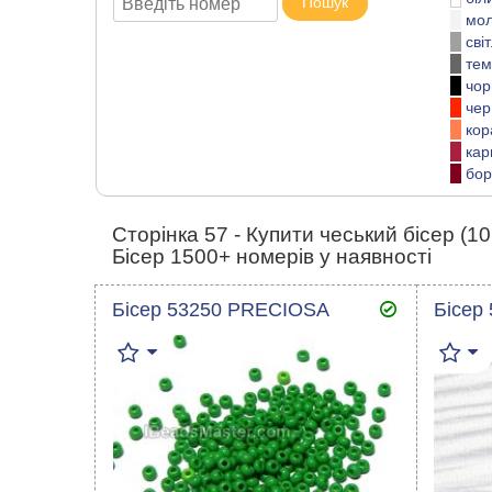
Пошук
мо
сві
тем
чор
чер
кор
кар
бор
Сторінка 57 - Купити чеський бісер (10
Бісер 1500+ номерів у наявності
Бісер 53250 PRECIOSA
Бісер