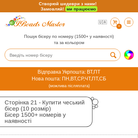
Створюй шедеври з нами!
Замовляй!
ми працюємо
🇺🇦
+
Пошук бісеру по номеру (1500+ у наявності)
та за кольором
Відправка Укрпошта: ВТ,ПТ
Нова пошта: ПН,ВТ,СР,ЧТ,ПТ,СБ
(можлива післяплата)
Сторінка 21 - Купити чеський
бісер (10 розмір)
Бісер 1500+ номерів у
наявності