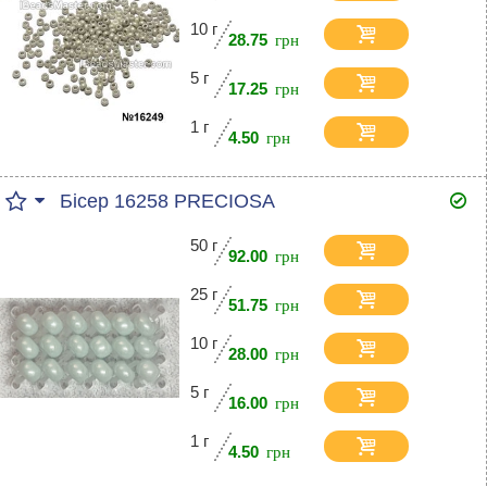
10 г
28.75
5 г
17.25
1 г
4.50
Бісер 16258 PRECIOSA
50 г
92.00
25 г
51.75
10 г
28.00
5 г
16.00
1 г
4.50