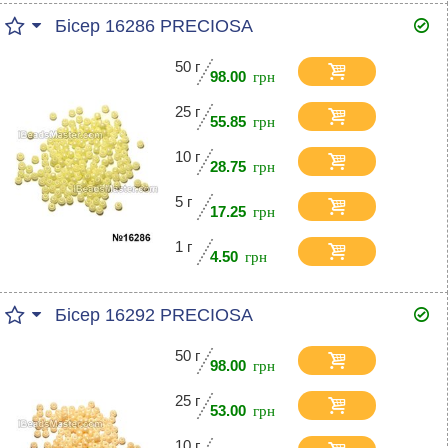
Бісер 16286 PRECIOSA
50 г
98.00
25 г
55.85
10 г
28.75
5 г
17.25
1 г
4.50
Бісер 16292 PRECIOSA
50 г
98.00
25 г
53.00
10 г