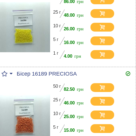
86.00
25 г
48.00
10 г
26.00
5 г
16.00
1 г
4.00
Бісер 16189 PRECIOSA
50 г
82.50
25 г
46.00
10 г
25.00
5 г
15.00