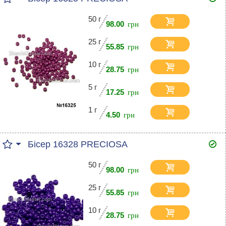
50 г
98.00
25 г
55.85
10 г
28.75
5 г
17.25
1 г
4.50
Бісер 16328 PRECIOSA
50 г
98.00
25 г
55.85
10 г
28.75