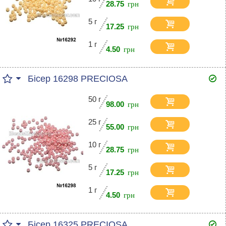
28.75
5 г
17.25
1 г
4.50
Бісер 16298 PRECIOSA
50 г
98.00
25 г
55.00
10 г
28.75
5 г
17.25
1 г
4.50
Бісер 16325 PRECIOSA