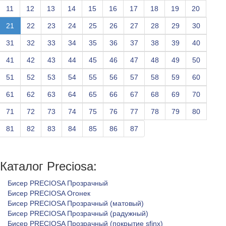
11
12
13
14
15
16
17
18
19
20
21
22
23
24
25
26
27
28
29
30
31
32
33
34
35
36
37
38
39
40
41
42
43
44
45
46
47
48
49
50
51
52
53
54
55
56
57
58
59
60
61
62
63
64
65
66
67
68
69
70
71
72
73
74
75
76
77
78
79
80
81
82
83
84
85
86
87
Каталог Preciosa:
Бисер PRECIOSA Прозрачный
Бисер PRECIOSA Огонек
Бисер PRECIOSA Прозрачный (матовый)
Бисер PRECIOSA Прозрачный (радужный)
Бисер PRECIOSA Прозрачный (покрытие sfinx)