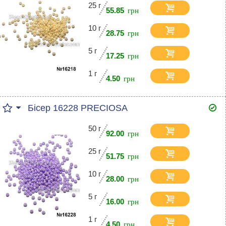
25 г
55.85
10 г
28.75
5 г
17.25
1 г
4.50
Бісер 16228 PRECIOSA
50 г
92.00
25 г
51.75
10 г
28.00
5 г
16.00
1 г
4.50