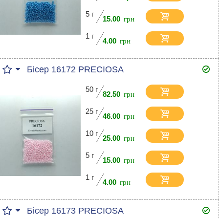
5 г
15.00
1 г
4.00
Бісер 16172 PRECIOSA
50 г
82.50
25 г
46.00
10 г
25.00
5 г
15.00
1 г
4.00
Бісер 16173 PRECIOSA