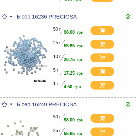
Бісер 16236 PRECIOSA
50 г
98.00
25 г
55.85
10 г
28.75
5 г
17.25
1 г
4.50
Бісер 16249 PRECIOSA
50 г
98.00
25 г
55.85