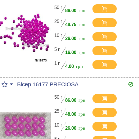
50 г
86.00
25 г
48.75
10 г
26.00
5 г
16.00
1 г
4.00
Бісер 16177 PRECIOSA
50 г
86.00
25 г
48.00
10 г
26.00
5 г