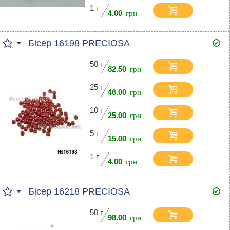
1 г
4.00
Бісер 16198 PRECIOSA
50 г
82.50
25 г
46.00
10 г
25.00
5 г
15.00
1 г
4.00
Бісер 16218 PRECIOSA
50 г
98.00